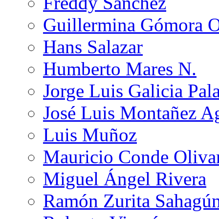
Freddy Sánchez
Guillermina Gómora 
Hans Salazar
Humberto Mares N.
Jorge Luis Galicia Pal
José Luis Montañez Ag
Luis Muñoz
Mauricio Conde Oliva
Miguel Ángel Rivera
Ramón Zurita Sahagú