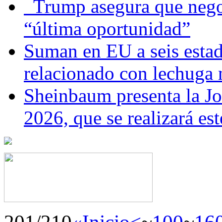
Trump asegura que negoc
“última oportunidad”
Suman en EU a seis estado
relacionado con lechuga
Sheinbaum presenta la J
2026, que se realizará e
201/210
«Inicio
<
~
100
~
16