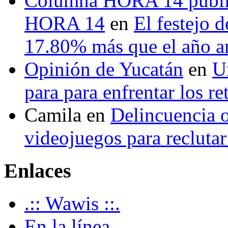
Columna HORA 14 public
HORA 14
en
El festejo 
17.80% más que el año 
Opinión de Yucatán
en
U
para para enfrentar los re
Camila
en
Delincuencia o
videojuegos para recluta
Enlaces
.:: Wawis ::.
En la línea