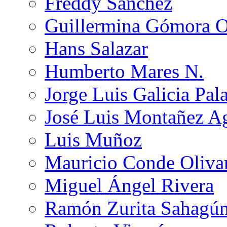
Freddy Sánchez
Guillermina Gómora 
Hans Salazar
Humberto Mares N.
Jorge Luis Galicia Pal
José Luis Montañez Ag
Luis Muñoz
Mauricio Conde Oliva
Miguel Ángel Rivera
Ramón Zurita Sahagú