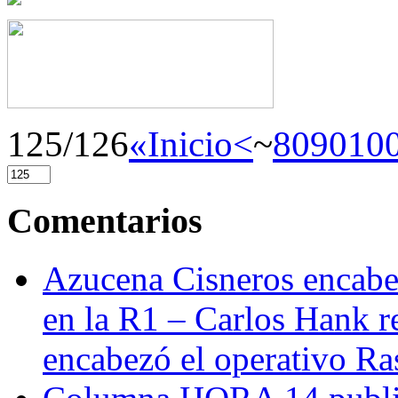
125/126
«Inicio
<
~
80
90
10
Comentarios
Azucena Cisneros encabez
en la R1 – Carlos Hank r
encabezó el operativo Ras