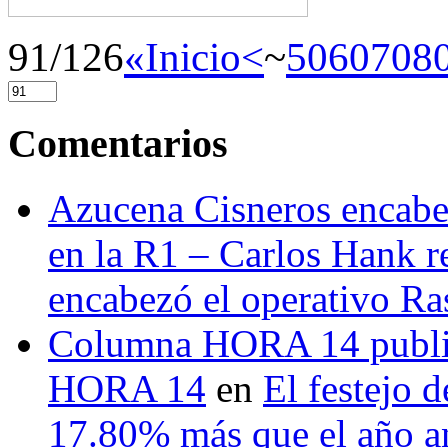
91/126
«Inicio
<
~
50
60
70
8
Comentarios
Azucena Cisneros encabez
en la R1 – Carlos Hank r
encabezó el operativo Ras
Columna HORA 14 public
HORA 14
en
El festejo 
17.80% más que el año 