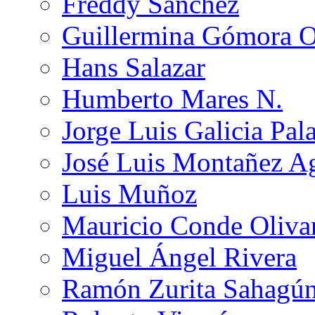
Freddy Sánchez
Guillermina Gómora 
Hans Salazar
Humberto Mares N.
Jorge Luis Galicia Pal
José Luis Montañez Ag
Luis Muñoz
Mauricio Conde Oliva
Miguel Ángel Rivera
Ramón Zurita Sahagú