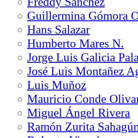
Freddy Sánchez
Guillermina Gómora 
Hans Salazar
Humberto Mares N.
Jorge Luis Galicia Pal
José Luis Montañez Ag
Luis Muñoz
Mauricio Conde Oliva
Miguel Ángel Rivera
Ramón Zurita Sahagú