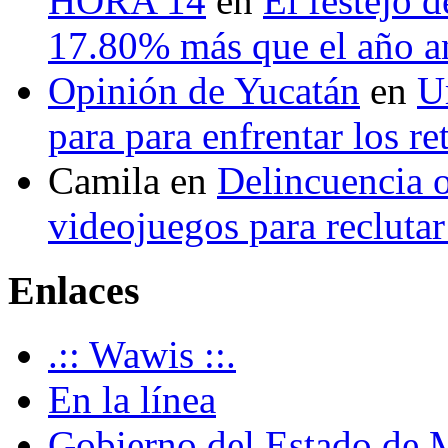
HORA 14
en
El festejo 
17.80% más que el año 
Opinión de Yucatán
en
U
para para enfrentar los re
Camila
en
Delincuencia o
videojuegos para recluta
Enlaces
.:: Wawis ::.
En la línea
Gobierno del Estado de 