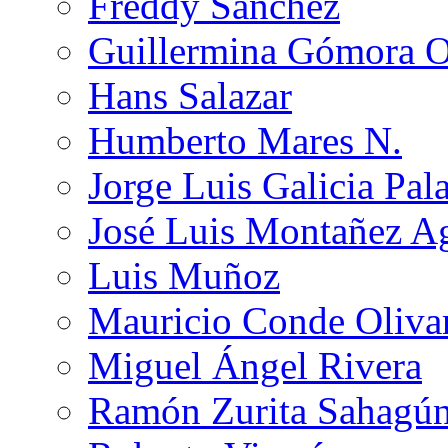
Freddy Sánchez
Guillermina Gómora 
Hans Salazar
Humberto Mares N.
Jorge Luis Galicia Pal
José Luis Montañez Ag
Luis Muñoz
Mauricio Conde Oliva
Miguel Ángel Rivera
Ramón Zurita Sahagú