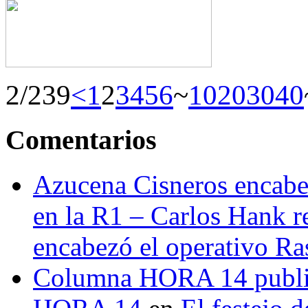
2/239
<
1
2
3
4
5
6
~
10
20
30
40
Comentarios
Azucena Cisneros encabez
en la R1 – Carlos Hank r
encabezó el operativo Ras
Columna HORA 14 public