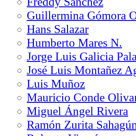
Freddy Sánchez
Guillermina Gómora 
Hans Salazar
Humberto Mares N.
Jorge Luis Galicia Pal
José Luis Montañez Ag
Luis Muñoz
Mauricio Conde Oliva
Miguel Ángel Rivera
Ramón Zurita Sahagú