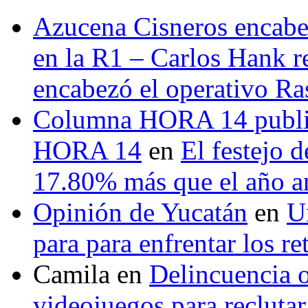
Azucena Cisneros encabez
en la R1 – Carlos Hank r
encabezó el operativo Ras
Columna HORA 14 public
HORA 14
en
El festejo 
17.80% más que el año 
Opinión de Yucatán
en
U
para para enfrentar los re
Camila
en
Delincuencia o
videojuegos para recluta