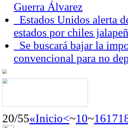
Guerra Álvarez
Estados Unidos alerta de
estados por chiles jala
Se buscará bajar la impo
convencional para no dep
20/55
«Inicio
<
~
10
~
16
17
1