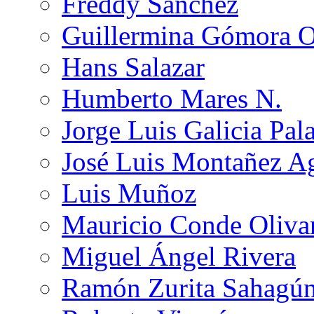
Freddy Sánchez
Guillermina Gómora 
Hans Salazar
Humberto Mares N.
Jorge Luis Galicia Pal
José Luis Montañez Ag
Luis Muñoz
Mauricio Conde Oliva
Miguel Ángel Rivera
Ramón Zurita Sahagú