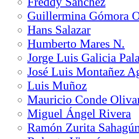
Freddy Sánchez
Guillermina Gómora 
Hans Salazar
Humberto Mares N.
Jorge Luis Galicia Pal
José Luis Montañez Ag
Luis Muñoz
Mauricio Conde Oliva
Miguel Ángel Rivera
Ramón Zurita Sahagú