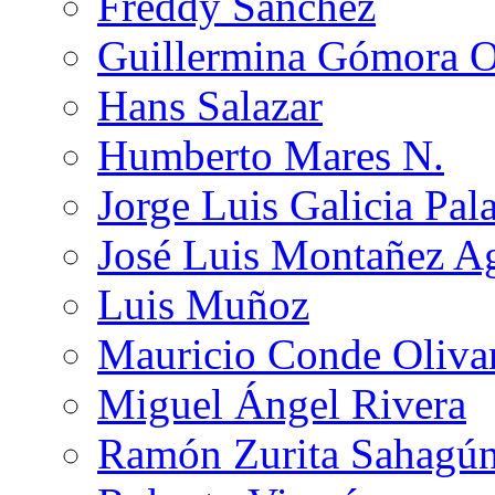
Freddy Sánchez
Guillermina Gómora 
Hans Salazar
Humberto Mares N.
Jorge Luis Galicia Pal
José Luis Montañez Ag
Luis Muñoz
Mauricio Conde Oliva
Miguel Ángel Rivera
Ramón Zurita Sahagú