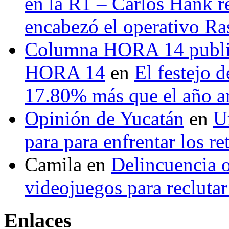
en la R1 – Carlos Hank r
encabezó el operativo Ras
Columna HORA 14 public
HORA 14
en
El festejo 
17.80% más que el año 
Opinión de Yucatán
en
U
para para enfrentar los re
Camila
en
Delincuencia o
videojuegos para recluta
Enlaces