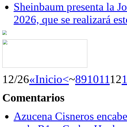
Sheinbaum presenta la J
2026, que se realizará e
12/26
«Inicio
<
~
8
9
10
11
12
Comentarios
Azucena Cisneros encabez