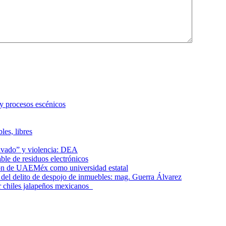
 y procesos escénicos
les, libres
lavado” y violencia: DEA
le de residuos electrónicos
ción de UAEMéx como universidad estatal
el delito de despojo de inmuebles: mag. Guerra Álvarez
r chiles jalapeños mexicanos