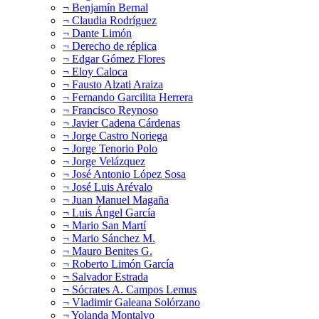
¬ Benjamín Bernal
¬ Claudia Rodríguez
¬ Dante Limón
¬ Derecho de réplica
¬ Edgar Gómez Flores
¬ Eloy Caloca
¬ Fausto Alzati Araiza
¬ Fernando Garcilita Herrera
¬ Francisco Reynoso
¬ Javier Cadena Cárdenas
¬ Jorge Castro Noriega
¬ Jorge Tenorio Polo
¬ Jorge Velázquez
¬ José Antonio López Sosa
¬ José Luis Arévalo
¬ Juan Manuel Magaña
¬ Luis Ángel García
¬ Mario San Martí
¬ Mario Sánchez M.
¬ Mauro Benites G.
¬ Roberto Limón García
¬ Salvador Estrada
¬ Sócrates A. Campos Lemus
¬ Vladimir Galeana Solórzano
¬ Yolanda Montalvo