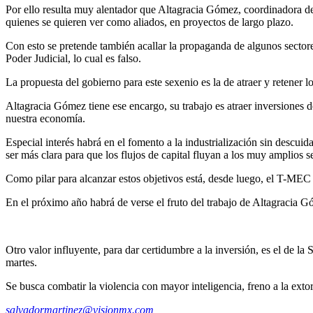
Por ello resulta muy alentador que Altagracia Gómez, coordinadora del
quienes se quieren ver como aliados, en proyectos de largo plazo.
Con esto se pretende también acallar la propaganda de algunos sectore
Poder Judicial, lo cual es falso.
La propuesta del gobierno para este sexenio es la de atraer y retener 
Altagracia Gómez tiene ese encargo, su trabajo es atraer inversiones 
nuestra economía.
Especial interés habrá en el fomento a la industrialización sin descuid
ser más clara para que los flujos de capital fluyan a los muy amplios s
Como pilar para alcanzar estos objetivos está, desde luego, el T-MEC y
En el próximo año habrá de verse el fruto del trabajo de Altagracia Gó
Otro valor influyente, para dar certidumbre a la inversión, es el de l
martes.
Se busca combatir la violencia con mayor inteligencia, freno a la exto
salvadormartinez@visionmx.com