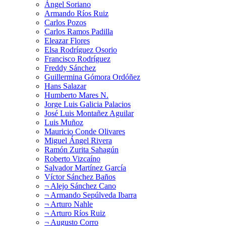
Ángel Soriano
Armando Ríos Ruiz
Carlos Pozos
Carlos Ramos Padilla
Eleazar Flores
Elsa Rodríguez Osorio
Francisco Rodríguez
Freddy Sánchez
Guillermina Gómora Ordóñez
Hans Salazar
Humberto Mares N.
Jorge Luis Galicia Palacios
José Luis Montañez Aguilar
Luis Muñoz
Mauricio Conde Olivares
Miguel Ángel Rivera
Ramón Zurita Sahagún
Roberto Vizcaíno
Salvador Martínez García
Víctor Sánchez Baños
¬ Alejo Sánchez Cano
¬ Armando Sepúlveda Ibarra
¬ Arturo Nahle
¬ Arturo Ríos Ruiz
¬ Augusto Corro