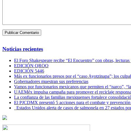
Noticias recientes
El Foro Shakespeare recibe “El Encuentro” con obras, lecturas
EDICIÓN QROO
EDICIÓN 5446
Más ex funcionarios presos por el “caso Ayotzinapa”; los culpab
Gobernadores muestran sus preferencias
Vamos por funcionarios mexicanos que permiten el “narco”, “
UAEMéx impulsa campaña para promover el reciclaje responsab
La confianza de las familias mexiquenses fortalece consolida
El PJCDMX presentó 5 acciones para el combate y prevención d
Estados Unidos alerta de casos de salmonela en 27 estados po