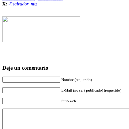
X
:
@salvador_mtz
Deje un comentario
Nombre (requerido)
E-Mail (no será publicado) (requerido)
Sitio web