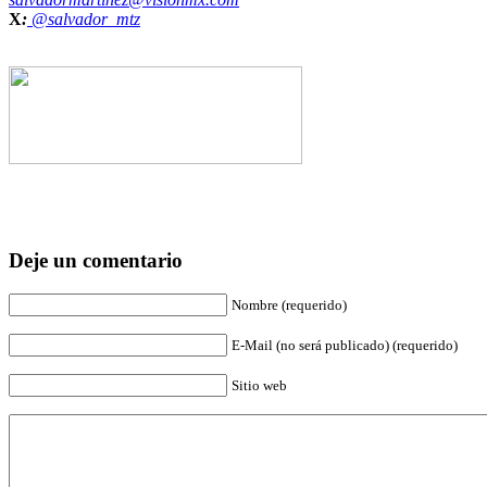
X
:
@salvador_mtz
Deje un comentario
Nombre (requerido)
E-Mail (no será publicado) (requerido)
Sitio web