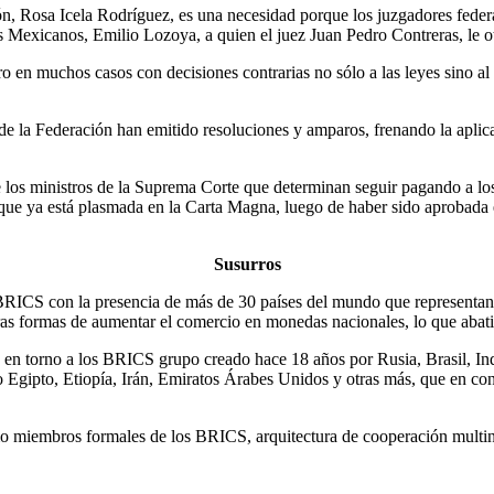
ón, Rosa Icela Rodríguez, es una necesidad porque los juzgadores federa
os Mexicanos, Emilio Lozoya, a quien el juez Juan Pedro Contreras, le ot
 en muchos casos con decisiones contrarias no sólo a las leyes sino al
 de la Federación han emitido resoluciones y amparos, frenando la aplic
e los ministros de la Suprema Corte que determinan seguir pagando a los
 que ya está plasmada en la Carta Magna, luego de haber sido aprobada e
Susurros
s BRICS con la presencia de más de 30 países del mundo que representa
tras formas de aumentar el comercio en monedas nacionales, lo que aba
n torno a los BRICS grupo creado hace 18 años por Rusia, Brasil, Indi
 Egipto, Etiopía, Irán, Emiratos Árabes Unidos y otras más, que en co
miembros formales de los BRICS, arquitectura de cooperación multinive