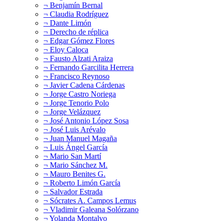
¬ Benjamín Bernal
¬ Claudia Rodríguez
¬ Dante Limón
¬ Derecho de réplica
¬ Edgar Gómez Flores
¬ Eloy Caloca
¬ Fausto Alzati Araiza
¬ Fernando Garcilita Herrera
¬ Francisco Reynoso
¬ Javier Cadena Cárdenas
¬ Jorge Castro Noriega
¬ Jorge Tenorio Polo
¬ Jorge Velázquez
¬ José Antonio López Sosa
¬ José Luis Arévalo
¬ Juan Manuel Magaña
¬ Luis Ángel García
¬ Mario San Martí
¬ Mario Sánchez M.
¬ Mauro Benites G.
¬ Roberto Limón García
¬ Salvador Estrada
¬ Sócrates A. Campos Lemus
¬ Vladimir Galeana Solórzano
¬ Yolanda Montalvo