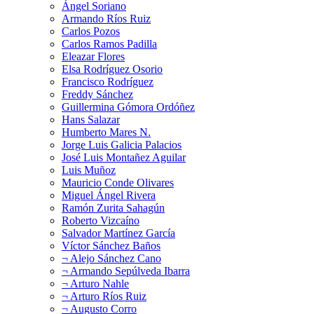
Ángel Soriano
Armando Ríos Ruiz
Carlos Pozos
Carlos Ramos Padilla
Eleazar Flores
Elsa Rodríguez Osorio
Francisco Rodríguez
Freddy Sánchez
Guillermina Gómora Ordóñez
Hans Salazar
Humberto Mares N.
Jorge Luis Galicia Palacios
José Luis Montañez Aguilar
Luis Muñoz
Mauricio Conde Olivares
Miguel Ángel Rivera
Ramón Zurita Sahagún
Roberto Vizcaíno
Salvador Martínez García
Víctor Sánchez Baños
¬ Alejo Sánchez Cano
¬ Armando Sepúlveda Ibarra
¬ Arturo Nahle
¬ Arturo Ríos Ruiz
¬ Augusto Corro