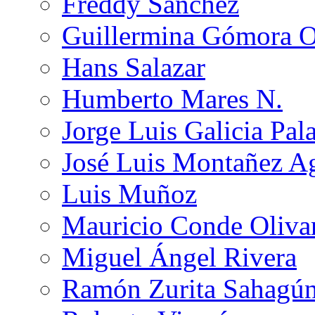
Freddy Sánchez
Guillermina Gómora 
Hans Salazar
Humberto Mares N.
Jorge Luis Galicia Pal
José Luis Montañez Ag
Luis Muñoz
Mauricio Conde Oliva
Miguel Ángel Rivera
Ramón Zurita Sahagú