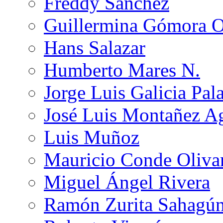
Freddy Sánchez
Guillermina Gómora 
Hans Salazar
Humberto Mares N.
Jorge Luis Galicia Pal
José Luis Montañez Ag
Luis Muñoz
Mauricio Conde Oliva
Miguel Ángel Rivera
Ramón Zurita Sahagú