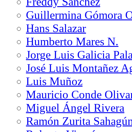
Freddy Sánchez
Guillermina Gómora 
Hans Salazar
Humberto Mares N.
Jorge Luis Galicia Pal
José Luis Montañez Ag
Luis Muñoz
Mauricio Conde Oliva
Miguel Ángel Rivera
Ramón Zurita Sahagú