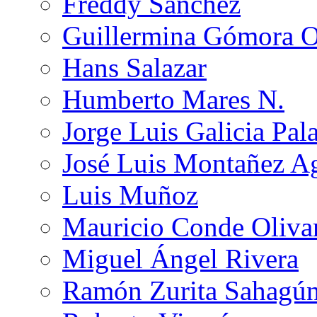
Freddy Sánchez
Guillermina Gómora 
Hans Salazar
Humberto Mares N.
Jorge Luis Galicia Pal
José Luis Montañez Ag
Luis Muñoz
Mauricio Conde Oliva
Miguel Ángel Rivera
Ramón Zurita Sahagú