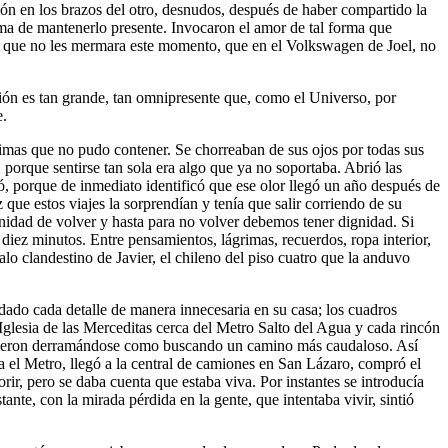
ión en los brazos del otro, desnudos, después de haber compartido la
a de mantenerlo presente. Invocaron el amor de tal forma que
mente que no les mermara este momento, que en el Volkswagen de Joel, no
asión es tan grande, tan omnipresente que, como el Universo, por
e.
rimas que no pudo contener. Se chorreaban de sus ojos por todas sus
 porque sentirse tan sola era algo que ya no soportaba. Abrió las
ó, porque de inmediato identificó que ese olor llegó un año después de
que estos viajes la sorprendían y tenía que salir corriendo de su
dad de volver y hasta para no volver debemos tener dignidad. Si
 diez minutos. Entre pensamientos, lágrimas, recuerdos, ropa interior,
alo clandestino de Javier, el chileno del piso cuatro que la anduvo
idado cada detalle de manera innecesaria en su casa; los cuadros
 Iglesia de las Merceditas cerca del Metro Salto del Agua y cada rincón
 siguieron derramándose como buscando un camino más caudaloso. Así
ra el Metro, llegó a la central de camiones en San Lázaro, compró el
rir, pero se daba cuenta que estaba viva. Por instantes se introducía
ante, con la mirada pérdida en la gente, que intentaba vivir, sintió