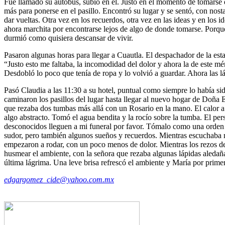
Fue llamado su autobús, subió en él. Justo en el momento de tomarse d
más para ponerse en el pasillo. Encontró su lugar y se sentó, con no
dar vueltas. Otra vez en los recuerdos, otra vez en las ideas y en los i
ahora marchita por encontrarse lejos de algo de donde tomarse. Porq
durmió como quisiera descansar de vivir.
Pasaron algunas horas para llegar a Cuautla. El despachador de la est
“Justo esto me faltaba, la incomodidad del dolor y ahora la de este 
Desdobló lo poco que tenía de ropa y lo volvió a guardar. Ahora las lá
Pasó Claudia a las 11:30 a su hotel, puntual como siempre lo había si
caminaron los pasillos del lugar hasta llegar al nuevo hogar de Doña 
que rezaba dos tumbas más allá con un Rosario en la mano. El calor a 
algo abstracto. Tomó el agua bendita y la rocío sobre la tumba. El pe
desconocidos lleguen a mi funeral por favor. Tómalo como una orden…
sudor, pero también algunos sueños y recuerdos. Mientras escuchaba mu
empezaron a rodar, con un poco menos de dolor. Mientras los rezos de 
husmear el ambiente, con la señora que rezaba algunas lápidas aledañ
última lágrima. Una leve brisa refrescó el ambiente y María por primer
edgargomez_cide@yahoo.com.mx