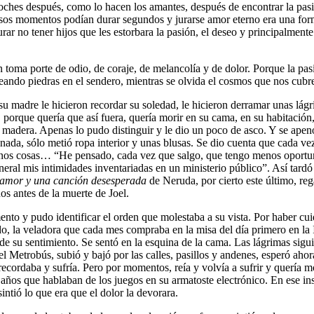
noches después, como lo hacen los amantes, después de encontrar la pas
os momentos podían durar segundos y jurarse amor eterno era una form
e jurar no tener hijos que les estorbara la pasión, el deseo y principal
én toma porte de odio, de coraje, de melancolía y de dolor. Porque la p
eando piedras en el sendero, mientras se olvida el cosmos que nos cubr
u madre le hicieron recordar su soledad, le hicieron derramar unas lág
porque quería que así fuera, quería morir en su cama, en su habitación,
a madera. Apenas lo pudo distinguir y le dio un poco de asco. Y se apen
nada, sólo metió ropa interior y unas blusas. Se dio cuenta que cada vez 
enos cosas… “He pensado, cada vez que salgo, que tengo menos oportuni
neral mis intimidades inventariadas en un ministerio público”. Así tardó
 amor y una canción desesperada
de Neruda, por cierto este último, reg
os antes de la muerte de Joel.
amento y pudo identificar el orden que molestaba a su vista. Por haber cu
tado, la veladora que cada mes compraba en la misa del día primero en la
ris de su sentimiento. Se sentó en la esquina de la cama. Las lágrimas
 el Metrobús, subió y bajó por las calles, pasillos y andenes, esperó aho
recordaba y sufría. Pero por momentos, reía y volvía a sufrir y quería mo
 años que hablaban de los juegos en su armatoste electrónico. En ese inst
sintió lo que era que el dolor la devorara.