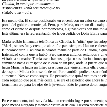
Claudia, la tomó por un momento
desprevenida. Tenía seis meses que no
visitaba a su madre.
Era medio día. El sol se posicionaba en el cenit con un calor cercano
portal del gobierno municipal. Pero, para María, no era un día cualqui
como el viento se despide por momentos, algunas veces con una tolvan
Esta última, era la representación de la despedida de Doña Elvira para 
María recibió la llamada telefónica de Claudia, la “niña” que fue ado
“María, se nos fue y creo que ahora fue para siempre. Haz un esfuerzo
le incomodaron. Escuchar la palabra mamá de parte de Claudia, a quie
fraternidad con la que le habló. Pero pasaron algunos segundos y un 
visitaba a su madre. Temía escuchar sus quejas o sus alucinaciones qu
caminaba hacia el traspatio de la casa de un piso, abría la puerta que 
hacia María, le hacía un ligero pssst para que viniera hacia ella y cua
de respirar. Mírala cómo se ríe de mí. Pero también pudiera estar riéndo
alimentan. Nos ve como suyas. He pensado que quizá venimos de ella y
cada segundo que pasa más cerca. Ese era el escalofrío que ahora le in
torna macabro para los ojos de la juventud. Esto le generó dolor, angus
En ese momento, toda su vida hizo un recorrido fugaz por su mente, su 
poco menos alargado y menos obscuro al de ella. Llevaba diecisiete a