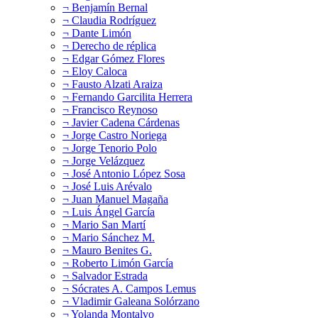
¬ Benjamín Bernal
¬ Claudia Rodríguez
¬ Dante Limón
¬ Derecho de réplica
¬ Edgar Gómez Flores
¬ Eloy Caloca
¬ Fausto Alzati Araiza
¬ Fernando Garcilita Herrera
¬ Francisco Reynoso
¬ Javier Cadena Cárdenas
¬ Jorge Castro Noriega
¬ Jorge Tenorio Polo
¬ Jorge Velázquez
¬ José Antonio López Sosa
¬ José Luis Arévalo
¬ Juan Manuel Magaña
¬ Luis Ángel García
¬ Mario San Martí
¬ Mario Sánchez M.
¬ Mauro Benites G.
¬ Roberto Limón García
¬ Salvador Estrada
¬ Sócrates A. Campos Lemus
¬ Vladimir Galeana Solórzano
¬ Yolanda Montalvo