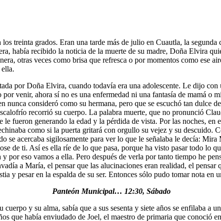
 a los treinta grados. Eran una tarde más de julio en Cuautla, la segun
era, había recibido la noticia de la muerte de su madre, Doña Elvira qu
era, otras veces como brisa que refresca o por momentos como ese aire 
ella.
ptada por Doña Elvira, cuando todavía era una adolescente. Le dijo con
 por venir, ahora sí no es una enfermedad ni una fantasía de mamá o mí
n nunca consideró como su hermana, pero que se escuchó tan dulce de s
escalofrío recorrió su cuerpo. La palabra muerte, que no pronunció Cl
e le fueron generando la edad y la pérdida de vista. Por las noches, en
rechinaba como si la puerta gritará con orgullo su vejez y su descuido. 
ndo se acercaba sigilosamente para ver lo que le señalaba le decía: Mira
se de ti. Así es ella ríe de lo que pasa, porque ha visto pasar todo lo q
 por eso vamos a ella. Pero después de verla por tanto tiempo he pens
vadía a María, el pensar que las alucinaciones eran realidad, el pensar
tia y pesar en la espalda de su ser. Entonces sólo pudo tomar nota en una
Panteón Municipal… 12:30, Sábado
cuerpo y su alma, sabía que a sus sesenta y siete años se enfilaba a un 
ños que había enviudado de Joel, el maestro de primaria que conoció en