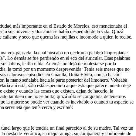
da ciudad más importante en el Estado de Morelos, eso mencionaba el
ien a sus noventa y dos años se había despedido de la vida. Quizá
caliente y seco que quema las mejillas e incomoda a quien lo recibe.
 una voz pausada, la cual buscaba no decir una palabra inapropiada:
a”. Lo demás se fue perdiendo en el eco del auricular. Esas palabras
us labios, le dio rabia. Además no dejó de molestarse por la
audia, la tomó por un momento desprevenida. Tenía seis meses que no
 esos calurosos episodios en Cuautla, Doña Elvira, con su bastón
Con la mano señalaba hacia la parte posterior del limonero. Volteaba
 María ahí está, sólo está esperando a que esto que parece muerto deje
ue existe y cuando las cosas que existen, dejan de hacerlo, la
ado también que no se burla, quizá sólo se congratula de tenernos
 que la muerte se puede ver cuando es inevitable o cuando tu aspecto se
 servilleta que tenía cerca y escribió:
túnel largo que le tendría un final parecido al de su madre. Tal vez un
 la fiesta de Verónica, su mejor amiga, su compañera y confidente de