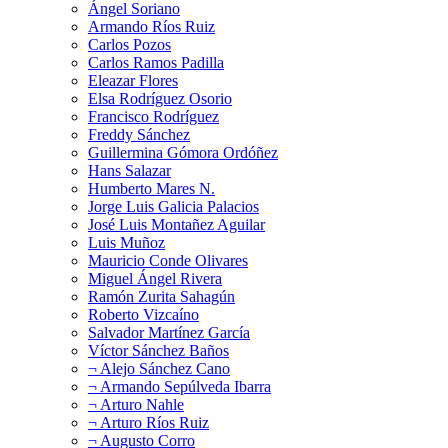
Ángel Soriano
Armando Ríos Ruiz
Carlos Pozos
Carlos Ramos Padilla
Eleazar Flores
Elsa Rodríguez Osorio
Francisco Rodríguez
Freddy Sánchez
Guillermina Gómora Ordóñez
Hans Salazar
Humberto Mares N.
Jorge Luis Galicia Palacios
José Luis Montañez Aguilar
Luis Muñoz
Mauricio Conde Olivares
Miguel Ángel Rivera
Ramón Zurita Sahagún
Roberto Vizcaíno
Salvador Martínez García
Víctor Sánchez Baños
¬ Alejo Sánchez Cano
¬ Armando Sepúlveda Ibarra
¬ Arturo Nahle
¬ Arturo Ríos Ruiz
¬ Augusto Corro