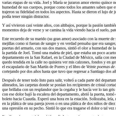
varias etapas de su vida. Joel y María se juraron amor eterno quince 
humedad de sus cuerpos, porque como todos los amantes saben que es
trajeron su fidelidad en todos los aspectos. Hasta se dieron el lujo d
podía tener ningún distractor.
Y así vivieron casi veinte años, con altibajos, porque la pasión tambi
momentos deja de verse y se camina la vida viendo hacia el suelo, pat
Este recuerdo de su marido (su gran amor) asociado con la muerte de s
mejillas como si fueran de sangre y en verdad pensaba que era sangre, 
puertas del armario, con sus dos manos, sintió el olor a humedad de l
la partida de Joel. Tomó una maleta de piel, que estaba un poco acarto
departamento en la San Rafael, en la Ciudad de México, salía con m
quedo tendida en la calle no quisiera ver mis calzones, fondos y en ge
el escapulario de San Martín de Porres y el libro de
Veinte poemas de
cortejando por dos años hasta que tuvo que regresar a Santiago dos añ
Después de tener todo listo para salir, volteó a cada parte del depart
alineados, las carpetas donde se ponían los recipientes de cristal cor
que brillaba con un resplandor que la cegaba y le hacía ver lo tan g
con ese dolor bajó la escalera del departamento, abrió la puerta, tomó
boleto hacia Cuautla. Esperó una hora en la estación. Sollozaba, leía, 
en la plática de una pareja joven o en una plática de dos niños de diez
una opresión en su pecho. Sintió lo que era tragarse el dolor o tal vez 