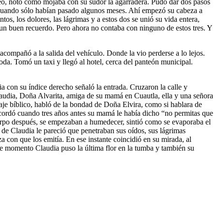
areo, notó como mojaba con su sudor la agarradera. Pudo dar dos pasos
a, cuando sólo habían pasado algunos meses. Ahí empezó su cabeza a
tos, los dolores, las lágrimas y a estos dos se unió su vida entera,
un buen recuerdo. Pero ahora no contaba con ninguno de estos tres. Y
compañó a la salida del vehículo. Donde la vio perderse a lo lejos.
da. Tomó un taxi y llegó al hotel, cerca del panteón municipal.
a con su índice derecho señaló la entrada. Cruzaron la calle y
Claudia, Doña Alvarita, amiga de su mamá en Cuautla, ella y una señora
aje bíblico, habló de la bondad de Doña Elvira, como si hablara de
Recordó cuando tres años antes su mamá le había dicho “no permitas que
erpo después, se empezaban a humedecer, sintió como se evaporaba el
 de Claudia le pareció que penetraban sus oídos, sus lágrimas
 con que los emitía. En ese instante coincidió en su mirada, al
se momento Claudia puso la última flor en la tumba y también su