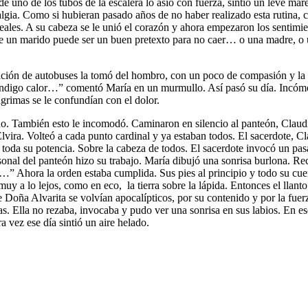
e uno de los tubos de la escalera lo asió con fuerza, sintió un leve m
stalgia. Como si hubieran pasado años de no haber realizado esta rutin
deales. A su cabeza se le unió el corazón y ahora empezaron los sentimien
ue un marido puede ser un buen pretexto para no caer… o una madre, o 
ación de autobuses la tomó del hombro, con un poco de compasión y la a
méndigo calor…” comentó María en un murmullo. Así pasó su día. Incómo
grimas se le confundían con el dolor.
do. También esto le incomodó. Caminaron en silencio al panteón, Claudi
Elvira. Volteó a cada punto cardinal y ya estaban todos. El sacerdote, 
toda su potencia. Sobre la cabeza de todos. El sacerdote invocó un pas
rsonal del panteón hizo su trabajo. María dibujó una sonrisa burlona. 
” Ahora la orden estaba cumplida. Sus pies al principio y todo su cu
y a lo lejos, como en eco, la tierra sobre la lápida. Entonces el llanto
Doña Alvarita se volvían apocalípticos, por su contenido y por la fuerza
as. Ella no rezaba, invocaba y pudo ver una sonrisa en sus labios. En e
a vez ese día sintió un aire helado.