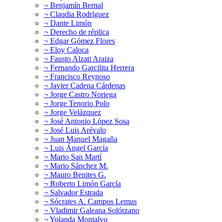
¬ Benjamín Bernal
¬ Claudia Rodríguez
¬ Dante Limón
¬ Derecho de réplica
¬ Edgar Gómez Flores
¬ Eloy Caloca
¬ Fausto Alzati Araiza
¬ Fernando Garcilita Herrera
¬ Francisco Reynoso
¬ Javier Cadena Cárdenas
¬ Jorge Castro Noriega
¬ Jorge Tenorio Polo
¬ Jorge Velázquez
¬ José Antonio López Sosa
¬ José Luis Arévalo
¬ Juan Manuel Magaña
¬ Luis Ángel García
¬ Mario San Martí
¬ Mario Sánchez M.
¬ Mauro Benites G.
¬ Roberto Limón García
¬ Salvador Estrada
¬ Sócrates A. Campos Lemus
¬ Vladimir Galeana Solórzano
¬ Yolanda Montalvo