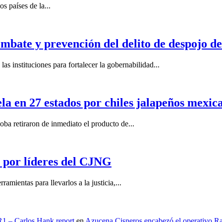
s países de la...
mbate y prevención del delito de despojo d
s instituciones para fortalecer la gobernabilidad...
la en 27 estados por chiles jalapeños mexi
 retiraron de inmediato el producto de...
por líderes del CJNG
ientas para llevarlos a la justicia,...
 R1 – Carlos Hank report
en
Azucena Cisneros encabezó el operativo Ras