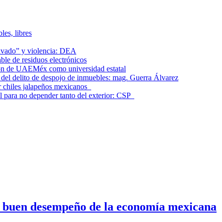
les, libres
lavado” y violencia: DEA
le de residuos electrónicos
ción de UAEMéx como universidad estatal
el delito de despojo de inmuebles: mag. Guerra Álvarez
r chiles jalapeños mexicanos
l para no depender tanto del exterior: CSP
n buen desempeño de la economía mexicana