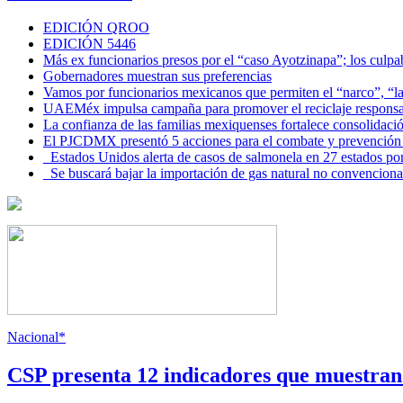
EDICIÓN QROO
EDICIÓN 5446
Más ex funcionarios presos por el “caso Ayotzinapa”; los culpab
Gobernadores muestran sus preferencias
Vamos por funcionarios mexicanos que permiten el “narco”, “
UAEMéx impulsa campaña para promover el reciclaje responsab
La confianza de las familias mexiquenses fortalece consolida
El PJCDMX presentó 5 acciones para el combate y prevención d
Estados Unidos alerta de casos de salmonela en 27 estados po
Se buscará bajar la importación de gas natural no convenciona
Nacional*
CSP presenta 12 indicadores que muestra