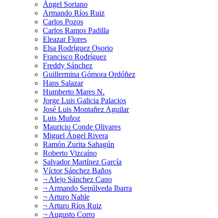
Ángel Soriano
Armando Ríos Ruiz
Carlos Pozos
Carlos Ramos Padilla
Eleazar Flores
Elsa Rodríguez Osorio
Francisco Rodríguez
Freddy Sánchez
Guillermina Gómora Ordóñez
Hans Salazar
Humberto Mares N.
Jorge Luis Galicia Palacios
José Luis Montañez Aguilar
Luis Muñoz
Mauricio Conde Olivares
Miguel Ángel Rivera
Ramón Zurita Sahagún
Roberto Vizcaíno
Salvador Martínez García
Víctor Sánchez Baños
¬ Alejo Sánchez Cano
¬ Armando Sepúlveda Ibarra
¬ Arturo Nahle
¬ Arturo Ríos Ruiz
¬ Augusto Corro