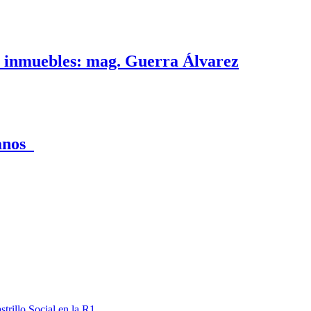
e inmuebles: mag. Guerra Álvarez
canos
trillo Social en la R1