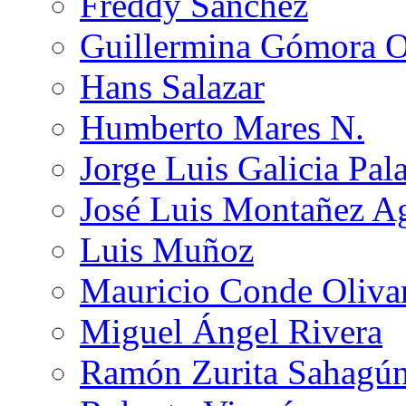
Freddy Sánchez
Guillermina Gómora 
Hans Salazar
Humberto Mares N.
Jorge Luis Galicia Pal
José Luis Montañez Ag
Luis Muñoz
Mauricio Conde Oliva
Miguel Ángel Rivera
Ramón Zurita Sahagú