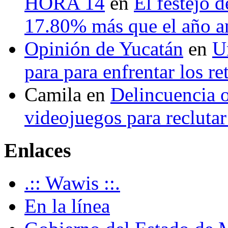
HORA 14
en
El festejo 
17.80% más que el año 
Opinión de Yucatán
en
U
para para enfrentar los re
Camila
en
Delincuencia o
videojuegos para recluta
Enlaces
.:: Wawis ::.
En la línea