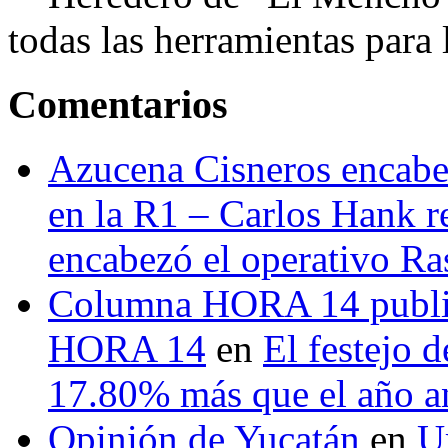
todas las herramientas para ll
Comentarios
Azucena Cisneros encabez
en la R1 – Carlos Hank r
encabezó el operativo Ras
Columna HORA 14 public
HORA 14
en
El festejo 
17.80% más que el año 
Opinión de Yucatán
en
U