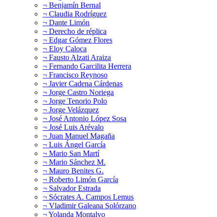
¬ Benjamín Bernal
¬ Claudia Rodríguez
¬ Dante Limón
¬ Derecho de réplica
¬ Edgar Gómez Flores
¬ Eloy Caloca
¬ Fausto Alzati Araiza
¬ Fernando Garcilita Herrera
¬ Francisco Reynoso
¬ Javier Cadena Cárdenas
¬ Jorge Castro Noriega
¬ Jorge Tenorio Polo
¬ Jorge Velázquez
¬ José Antonio López Sosa
¬ José Luis Arévalo
¬ Juan Manuel Magaña
¬ Luis Ángel García
¬ Mario San Martí
¬ Mario Sánchez M.
¬ Mauro Benites G.
¬ Roberto Limón García
¬ Salvador Estrada
¬ Sócrates A. Campos Lemus
¬ Vladimir Galeana Solórzano
¬ Yolanda Montalvo