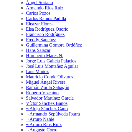
Ángel Soriano
Armando Ríos Ruiz
Carlos Pozos
Carlos Ramos Padilla
Eleazar Flores
Elsa Rodríguez Osorio
Francisco Rodríguez
Freddy Sánchez
Guillermina Gómora Ordóñez
Hans Salazar
Humberto Mares N.
Jorge Luis Galicia Palacios
José Luis Montañez Aguilar
Luis Muñoz
Mauricio Conde Olivares
Miguel Ángel Rivera
Ramón Zurita Sahagún
Roberto Vizcaíno
Salvador Martínez García
Víctor Sánchez Baños
¬ Alejo Sánchez Cano
¬ Armando Sepúlveda Ibarra
¬ Arturo Nahle
¬ Arturo Ríos Ruiz
¬ Augusto Corro