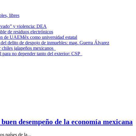
les, libres
lavado” y violencia: DEA
le de residuos electrónicos
ción de UAEMéx como universidad estatal
el delito de despojo de inmuebles: mag. Guerra Álvarez
r chiles jalapeños mexicanos
l para no depender tanto del exterior: CSP
n buen desempeño de la economía mexicana
s países de la...