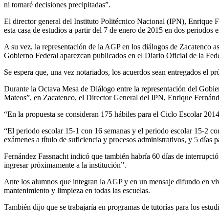
ni tomaré decisiones precipitadas”.
El director general del Instituto Politécnico Nacional (IPN), Enriqu
esta casa de estudios a partir del 7 de enero de 2015 en dos periodos e
A su vez, la representación de la AGP en los diálogos de Zacatenco as
Gobierno Federal aparezcan publicados en el Diario Oficial de la Feder
Se espera que, una vez notariados, los acuerdos sean entregados el pr
Durante la Octava Mesa de Diálogo entre la representación del Gobie
Mateos”, en Zacatenco, el Director General del IPN, Enrique Fernánde
“En la propuesta se consideran 175 hábiles para el Ciclo Escolar 2014
“El periodo escolar 15-1 con 16 semanas y el periodo escolar 15-2 co
exámenes a título de suficiencia y procesos administrativos, y 5 días p
Fernández Fassnacht indicó que también habría 60 días de interrupción
ingresar próximamente a la institución”.
Ante los alumnos que integran la AGP y en un mensaje difundo en vivo p
mantenimiento y limpieza en todas las escuelas.
También dijo que se trabajaría en programas de tutorías para los estud