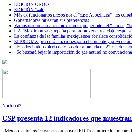
EDICIÓN QROO
EDICIÓN 5446
Más ex funcionarios presos por el “caso Ayotzinapa”; los culpab
Gobernadores muestran sus preferencias
Vamos por funcionarios mexicanos que permiten el “narco”, “
UAEMéx impulsa campaña para promover el reciclaje responsab
La confianza de las familias mexiquenses fortalece consolida
El PJCDMX presentó 5 acciones para el combate y prevención d
Estados Unidos alerta de casos de salmonela en 27 estados po
Se buscará bajar la importación de gas natural no convenciona
Nacional*
CSP presenta 12 indicadores que muestra
México, entre los 10 países con mayor IED Es el primer lugar entre lo