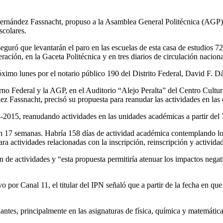
e Fernández Fassnacht, propuso a la Asamblea General Politécnica (AGP)
scolares.
eguró que levantarán el paro en las escuelas de esta casa de estudios 
ación, en la Gaceta Politécnica y en tres diarios de circulación naciona
óximo lunes por el notario público 190 del Distrito Federal, David F. D
rno Federal y la AGP, en el Auditorio “Alejo Peralta” del Centro Cult
z Fassnacht, precisó su propuesta para reanudar las actividades en las
-2015, reanudando actividades en las unidades académicas a partir del 7
n 17 semanas. Habría 158 días de actividad académica contemplando los
ara actividades relacionadas con la inscripción, reinscripción y activid
 de actividades y “esta propuesta permitiría atenuar los impactos negat
or Canal 11, el titular del IPN señaló que a partir de la fecha en que se
iantes, principalmente en las asignaturas de física, química y matemática