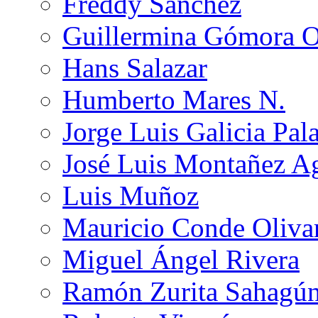
Freddy Sánchez
Guillermina Gómora 
Hans Salazar
Humberto Mares N.
Jorge Luis Galicia Pal
José Luis Montañez Ag
Luis Muñoz
Mauricio Conde Oliva
Miguel Ángel Rivera
Ramón Zurita Sahagú