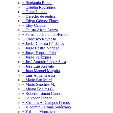
¬ Benjamín Bernal
¬ Claudia Rodríguez
¬ Dante Limón
¬ Derecho de réplica
¬ Edgar Gómez Flores
¬ Eloy Caloca
¬ Fausto Alzati Araiza
¬ Fernando Garcilita Herrera
¬ Francisco Reynoso
¬ Javier Cadena Cárdenas
¬ Jorge Castro Noriega
¬ Jorge Tenorio Polo
¬ Jorge Velázquez
¬ José Antonio López Sosa
¬ José Luis Arévalo
¬ Juan Manuel Magaña
¬ Luis Ángel García
¬ Mario San Martí
¬ Mario Sánchez M.
¬ Mauro Benites G.
¬ Roberto Limón García
¬ Salvador Estrada
¬ Sócrates A. Campos Lemus
¬ Vladimir Galeana Solórzano
¬ Yolanda Montalvo