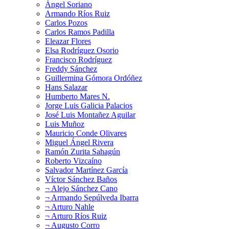
Ángel Soriano
Armando Ríos Ruiz
Carlos Pozos
Carlos Ramos Padilla
Eleazar Flores
Elsa Rodríguez Osorio
Francisco Rodríguez
Freddy Sánchez
Guillermina Gómora Ordóñez
Hans Salazar
Humberto Mares N.
Jorge Luis Galicia Palacios
José Luis Montañez Aguilar
Luis Muñoz
Mauricio Conde Olivares
Miguel Ángel Rivera
Ramón Zurita Sahagún
Roberto Vizcaíno
Salvador Martínez García
Víctor Sánchez Baños
¬ Alejo Sánchez Cano
¬ Armando Sepúlveda Ibarra
¬ Arturo Nahle
¬ Arturo Ríos Ruiz
¬ Augusto Corro