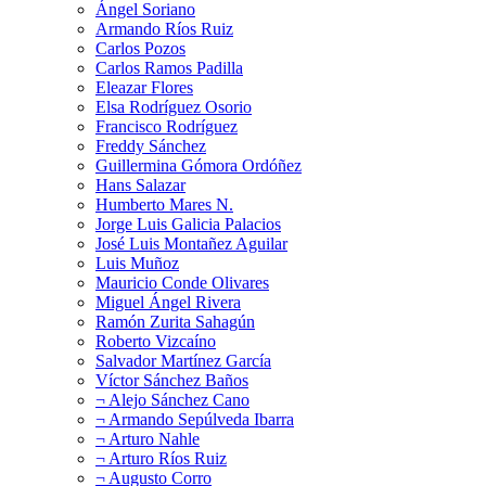
Ángel Soriano
Armando Ríos Ruiz
Carlos Pozos
Carlos Ramos Padilla
Eleazar Flores
Elsa Rodríguez Osorio
Francisco Rodríguez
Freddy Sánchez
Guillermina Gómora Ordóñez
Hans Salazar
Humberto Mares N.
Jorge Luis Galicia Palacios
José Luis Montañez Aguilar
Luis Muñoz
Mauricio Conde Olivares
Miguel Ángel Rivera
Ramón Zurita Sahagún
Roberto Vizcaíno
Salvador Martínez García
Víctor Sánchez Baños
¬ Alejo Sánchez Cano
¬ Armando Sepúlveda Ibarra
¬ Arturo Nahle
¬ Arturo Ríos Ruiz
¬ Augusto Corro