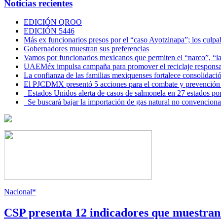
Noticias recientes
EDICIÓN QROO
EDICIÓN 5446
Más ex funcionarios presos por el “caso Ayotzinapa”; los culpab
Gobernadores muestran sus preferencias
Vamos por funcionarios mexicanos que permiten el “narco”, “
UAEMéx impulsa campaña para promover el reciclaje responsab
La confianza de las familias mexiquenses fortalece consolida
El PJCDMX presentó 5 acciones para el combate y prevención d
Estados Unidos alerta de casos de salmonela en 27 estados po
Se buscará bajar la importación de gas natural no convenciona
Nacional*
CSP presenta 12 indicadores que muestra