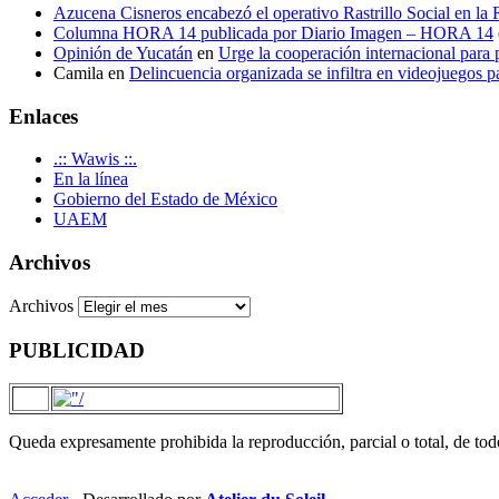
Azucena Cisneros encabezó el operativo Rastrillo Social en la
Columna HORA 14 publicada por Diario Imagen – HORA 14
Opinión de Yucatán
en
Urge la cooperación internacional para p
Camila
en
Delincuencia organizada se infiltra en videojuegos p
Enlaces
.:: Wawis ::.
En la línea
Gobierno del Estado de México
UAEM
Archivos
Archivos
PUBLICIDAD
Queda expresamente prohibida la reproducción, parcial o total, de to