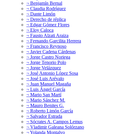
¬ Benjamín Bernal
¬ Claudia Rodríguez
¬ Dante Limón
¬ Derecho de réplica
¬ Edgar Gómez Flores
¬ Eloy Caloca
¬ Fausto Alzati Araiza
¬ Fernando Garcilita Herrera
¬ Francisco Reynoso
¬ Javier Cadena Cárdenas
¬ Jorge Castro Noriega
¬ Jorge Tenorio Polo
¬ Jorge Velázquez
¬ José Antonio López Sosa
¬ José Luis Arévalo
¬ Juan Manuel Magaña
¬ Luis Ángel García
¬ Mario San Martí
¬ Mario Sánchez M.
¬ Mauro Benites G.
¬ Roberto Limón García
¬ Salvador Estrada
¬ Sócrates A. Campos Lemus
¬ Vladimir Galeana Solórzano
¬ Yolanda Montalvo