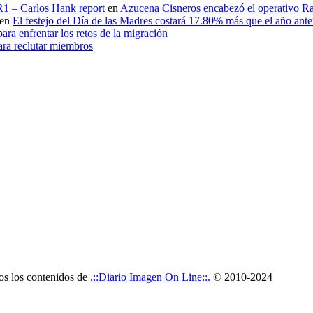
 R1 – Carlos Hank report
en
Azucena Cisneros encabezó el operativo Ras
en
El festejo del Día de las Madres costará 17.80% más que el año an
ara enfrentar los retos de la migración
ara reclutar miembros
dos los contenidos de
.::Diario Imagen On Line::.
© 2010-2024