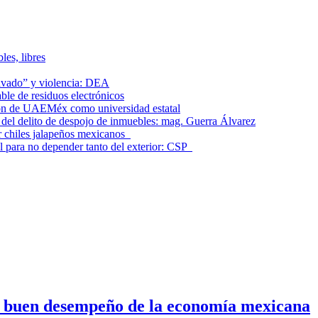
les, libres
lavado” y violencia: DEA
le de residuos electrónicos
ción de UAEMéx como universidad estatal
el delito de despojo de inmuebles: mag. Guerra Álvarez
r chiles jalapeños mexicanos
l para no depender tanto del exterior: CSP
n buen desempeño de la economía mexicana