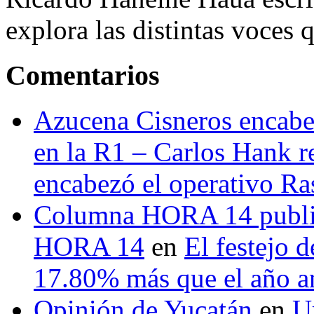
explora las distintas voces 
Comentarios
Azucena Cisneros encabez
en la R1 – Carlos Hank r
encabezó el operativo Ras
Columna HORA 14 public
HORA 14
en
El festejo 
17.80% más que el año 
Opinión de Yucatán
en
U