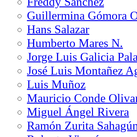
Freddy Sánchez
Guillermina Gómora 
Hans Salazar
Humberto Mares N.
Jorge Luis Galicia Pal
José Luis Montañez Ag
Luis Muñoz
Mauricio Conde Oliva
Miguel Ángel Rivera
Ramón Zurita Sahagú