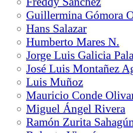
Freddy Sánchez
Guillermina Gómora 
Hans Salazar
Humberto Mares N.
Jorge Luis Galicia Pal
José Luis Montañez Ag
Luis Muñoz
Mauricio Conde Oliva
Miguel Ángel Rivera
Ramón Zurita Sahagú