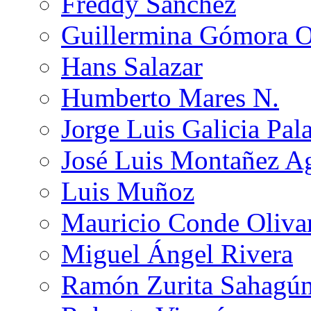
Freddy Sánchez
Guillermina Gómora 
Hans Salazar
Humberto Mares N.
Jorge Luis Galicia Pal
José Luis Montañez Ag
Luis Muñoz
Mauricio Conde Oliva
Miguel Ángel Rivera
Ramón Zurita Sahagú