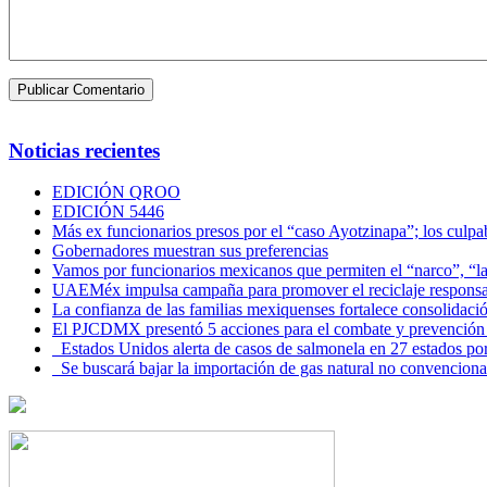
Noticias recientes
EDICIÓN QROO
EDICIÓN 5446
Más ex funcionarios presos por el “caso Ayotzinapa”; los culpab
Gobernadores muestran sus preferencias
Vamos por funcionarios mexicanos que permiten el “narco”, “
UAEMéx impulsa campaña para promover el reciclaje responsab
La confianza de las familias mexiquenses fortalece consolida
El PJCDMX presentó 5 acciones para el combate y prevención d
Estados Unidos alerta de casos de salmonela en 27 estados po
Se buscará bajar la importación de gas natural no convenciona