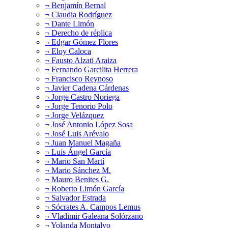
¬ Benjamín Bernal
¬ Claudia Rodríguez
¬ Dante Limón
¬ Derecho de réplica
¬ Edgar Gómez Flores
¬ Eloy Caloca
¬ Fausto Alzati Araiza
¬ Fernando Garcilita Herrera
¬ Francisco Reynoso
¬ Javier Cadena Cárdenas
¬ Jorge Castro Noriega
¬ Jorge Tenorio Polo
¬ Jorge Velázquez
¬ José Antonio López Sosa
¬ José Luis Arévalo
¬ Juan Manuel Magaña
¬ Luis Ángel García
¬ Mario San Martí
¬ Mario Sánchez M.
¬ Mauro Benites G.
¬ Roberto Limón García
¬ Salvador Estrada
¬ Sócrates A. Campos Lemus
¬ Vladimir Galeana Solórzano
¬ Yolanda Montalvo