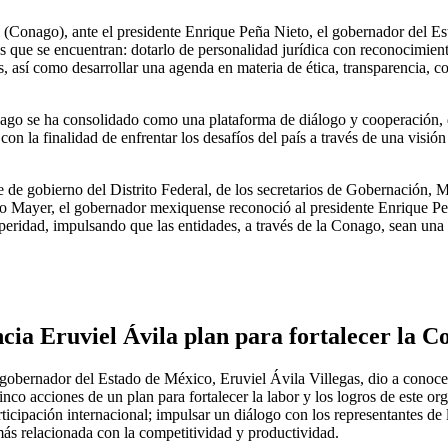
(Conago), ante el presidente Enrique Peña Nieto, el gobernador del Es
las que se encuentran: dotarlo de personalidad jurídica con reconocimient
s, así como desarrollar una agenda en materia de ética, transparencia, 
nago se ha consolidado como una plataforma de diálogo y cooperación, 
con la finalidad de enfrentar los desafíos del país a través de una visi
jefe de gobierno del Distrito Federal, de los secretarios de Gobernaci
uño Mayer, el gobernador mexiquense reconoció al presidente Enrique Peñ
speridad, impulsando que las entidades, a través de la Conago, sean una
cia Eruviel Ávila plan para fortalecer la C
 gobernador del Estado de México, Eruviel Ávila Villegas, dio a conoce
co acciones de un plan para fortalecer la labor y los logros de este or
rticipación internacional; impulsar un diálogo con los representantes de
 más relacionada con la competitividad y productividad.