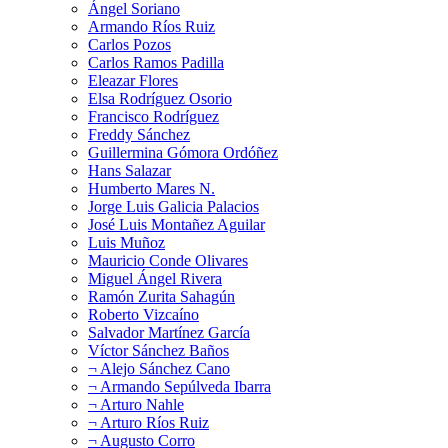
Ángel Soriano
Armando Ríos Ruiz
Carlos Pozos
Carlos Ramos Padilla
Eleazar Flores
Elsa Rodríguez Osorio
Francisco Rodríguez
Freddy Sánchez
Guillermina Gómora Ordóñez
Hans Salazar
Humberto Mares N.
Jorge Luis Galicia Palacios
José Luis Montañez Aguilar
Luis Muñoz
Mauricio Conde Olivares
Miguel Ángel Rivera
Ramón Zurita Sahagún
Roberto Vizcaíno
Salvador Martínez García
Víctor Sánchez Baños
¬ Alejo Sánchez Cano
¬ Armando Sepúlveda Ibarra
¬ Arturo Nahle
¬ Arturo Ríos Ruiz
¬ Augusto Corro