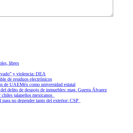
les, libres
lavado” y violencia: DEA
le de residuos electrónicos
ción de UAEMéx como universidad estatal
el delito de despojo de inmuebles: mag. Guerra Álvarez
r chiles jalapeños mexicanos
l para no depender tanto del exterior: CSP