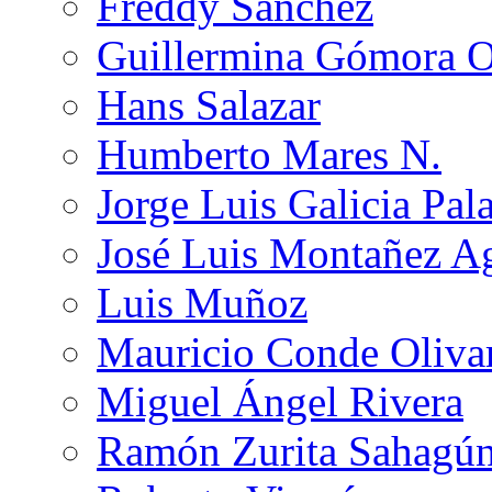
Freddy Sánchez
Guillermina Gómora 
Hans Salazar
Humberto Mares N.
Jorge Luis Galicia Pal
José Luis Montañez Ag
Luis Muñoz
Mauricio Conde Oliva
Miguel Ángel Rivera
Ramón Zurita Sahagú