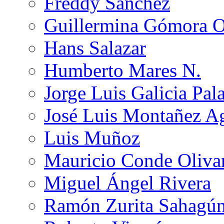
Freddy Sánchez
Guillermina Gómora 
Hans Salazar
Humberto Mares N.
Jorge Luis Galicia Pal
José Luis Montañez Ag
Luis Muñoz
Mauricio Conde Oliva
Miguel Ángel Rivera
Ramón Zurita Sahagú