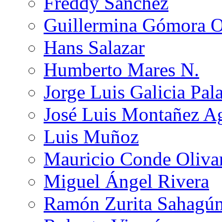
Freddy Sánchez
Guillermina Gómora 
Hans Salazar
Humberto Mares N.
Jorge Luis Galicia Pal
José Luis Montañez Ag
Luis Muñoz
Mauricio Conde Oliva
Miguel Ángel Rivera
Ramón Zurita Sahagú