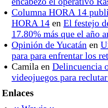
encabezó el operativo Ras
Columna HORA 14 public
HORA 14
en
El festejo 
17.80% más que el año 
Opinión de Yucatán
en
U
para para enfrentar los re
Camila
en
Delincuencia o
videojuegos para recluta
Enlaces