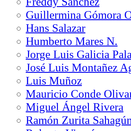
Freddy Sánchez
Guillermina Gómora 
Hans Salazar
Humberto Mares N.
Jorge Luis Galicia Pal
José Luis Montañez Ag
Luis Muñoz
Mauricio Conde Oliva
Miguel Ángel Rivera
Ramón Zurita Sahagú