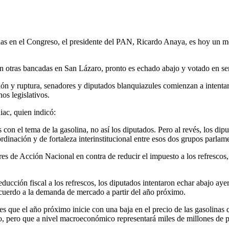
adas en el Congreso, el presidente del PAN, Ricardo Anaya, es hoy un m
on otras bancadas en San Lázaro, pronto es echado abajo y votado en se
ción y ruptura, senadores y diputados blanquiazules comienzan a intentar
os legislativos.
iac, quien indicó:
on el tema de la gasolina, no así los diputados. Pero al revés, los di
inación y de fortaleza interinstitucional entre esos dos grupos parlame
res de Acción Nacional en contra de reducir el impuesto a los refrescos
ducción fiscal a los refrescos, los diputados intentaron echar abajo ay
 acuerdo a la demanda de mercado a partir del año próximo.
es que el año próximo inicie con una baja en el precio de las gasolinas 
to, pero que a nivel macroeconómico representará miles de millones de 