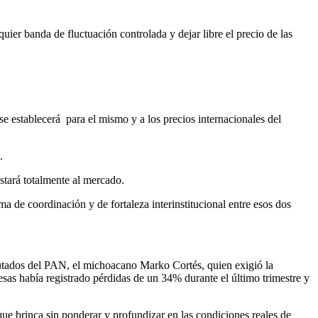
uier banda de fluctuación controlada y dejar libre el precio de las
se establecerá para el mismo y a los precios internacionales del
.
stará totalmente al mercado.
 de coordinación y de fortaleza interinstitucional entre esos dos
diputados del PAN, el michoacano Marko Cortés, quien exigió la
sas había registrado pérdidas de un 34% durante el último trimestre y
e brinca sin ponderar y profundizar en las condiciones reales de