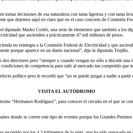
 tomar decisiones de esa naturaleza con tanta ligereza y con tanta livi
ante que dejemos aquí en claro que en el caso concreto de Comisión Fed
 el diputado Marko Cortés, una serie de elementos que también a los di
ctricidad que ascienden a prácticamente 47 mil millones de pesos.
ienda no reintegra a la Comisión Federal de Electricidad y que ascienden
te porque aparece en un diario nacional”, dijo la diputada Trujillo.
 dos directores pero “siempre y cuando vengan no sólo a discutir una no
 condiciones de competencia para salir al mercado tan competido que t
fecto político pero le recordó que “no se puede juzgar a nadie a partir 
VISITA EL AUTÓDROMO
utódromo “Hermanos Rodríguez”, para conocer el circuito en el que se c
íses donde se corren este tipo de eventos porque los Grandes Premios au
n recorrido por los 4.3 kilómetros de la pista, que ha sido renovada en s