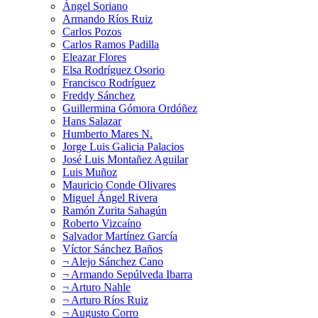
Ángel Soriano
Armando Ríos Ruiz
Carlos Pozos
Carlos Ramos Padilla
Eleazar Flores
Elsa Rodríguez Osorio
Francisco Rodríguez
Freddy Sánchez
Guillermina Gómora Ordóñez
Hans Salazar
Humberto Mares N.
Jorge Luis Galicia Palacios
José Luis Montañez Aguilar
Luis Muñoz
Mauricio Conde Olivares
Miguel Ángel Rivera
Ramón Zurita Sahagún
Roberto Vizcaíno
Salvador Martínez García
Víctor Sánchez Baños
¬ Alejo Sánchez Cano
¬ Armando Sepúlveda Ibarra
¬ Arturo Nahle
¬ Arturo Ríos Ruiz
¬ Augusto Corro