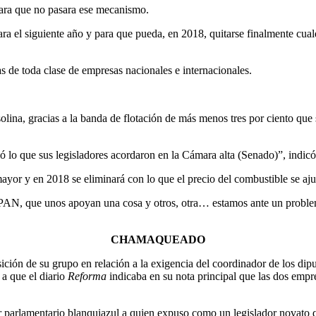
para que no pasara ese mecanismo.
ara el siguiente año y para que pueda, en 2018, quitarse finalmente cualq
as de toda clase de empresas nacionales e internacionales.
lina, gracias a la banda de flotación de más menos tres por ciento que 
lo que sus legisladores acordaron en la Cámara alta (Senado)”, indicó
yor y en 2018 se eliminará con lo que el precio del combustible se aju
 PAN, que unos apoyan una cosa y otros, otra… estamos ante un problema
CHAMAQUEADO
a posición de su grupo en relación a la exigencia del coordinador de los 
a que el diario
Reforma
indicaba en su nota principal que las dos empre
 parlamentario blanquiazul a quien expuso como un legislador novato qu