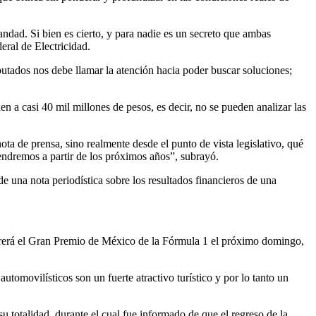
andad. Si bien es cierto, y para nadie es un secreto que ambas
eral de Electricidad.
putados nos debe llamar la atención hacia poder buscar soluciones;
 a casi 40 mil millones de pesos, es decir, no se pueden analizar las
ta de prensa, sino realmente desde el punto de vista legislativo, qué
endremos a partir de los próximos años”, subrayó.
de una nota periodística sobre los resultados financieros de una
orrerá el Gran Premio de México de la Fórmula 1 el próximo domingo,
tomovilísticos son un fuerte atractivo turístico y por lo tanto un
u totalidad, durante el cual fue informado de que el regreso de la