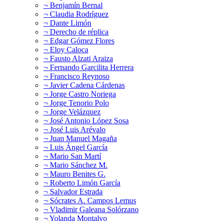
¬ Benjamín Bernal
¬ Claudia Rodríguez
¬ Dante Limón
¬ Derecho de réplica
¬ Edgar Gómez Flores
¬ Eloy Caloca
¬ Fausto Alzati Araiza
¬ Fernando Garcilita Herrera
¬ Francisco Reynoso
¬ Javier Cadena Cárdenas
¬ Jorge Castro Noriega
¬ Jorge Tenorio Polo
¬ Jorge Velázquez
¬ José Antonio López Sosa
¬ José Luis Arévalo
¬ Juan Manuel Magaña
¬ Luis Ángel García
¬ Mario San Martí
¬ Mario Sánchez M.
¬ Mauro Benites G.
¬ Roberto Limón García
¬ Salvador Estrada
¬ Sócrates A. Campos Lemus
¬ Vladimir Galeana Solórzano
¬ Yolanda Montalvo