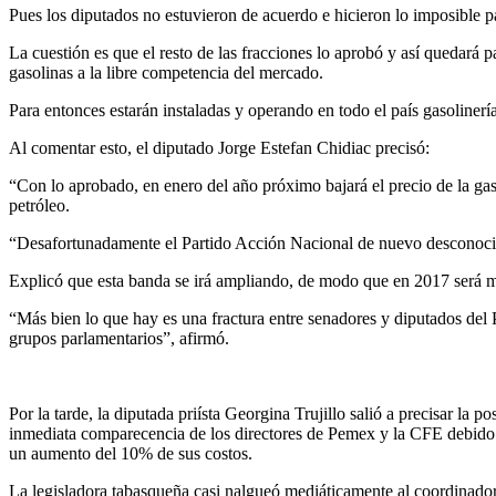
Pues los diputados no estuvieron de acuerdo e hicieron lo imposible 
La cuestión es que el resto de las fracciones lo aprobó y así quedará p
gasolinas a la libre competencia del mercado.
Para entonces estarán instaladas y operando en todo el país gasolinerí
Al comentar esto, el diputado Jorge Estefan Chidiac precisó:
“Con lo aprobado, en enero del año próximo bajará el precio de la gaso
petróleo.
“Desafortunadamente el Partido Acción Nacional de nuevo desconoció 
Explicó que esta banda se irá ampliando, de modo que en 2017 será ma
“Más bien lo que hay es una fractura entre senadores y diputados del
grupos parlamentarios”, afirmó.
Por la tarde, la diputada priísta Georgina Trujillo salió a precisar l
inmediata comparecencia de los directores de Pemex y la CFE debido 
un aumento del 10% de sus costos.
La legisladora tabasqueña casi nalgueó mediáticamente al coordinador