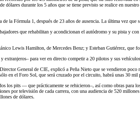
dólares durante los 5 años que se tiene previsto se realice en nuestro 
ia de la Fórmula 1, después de 23 años de ausencia. La última vez que
bajadores que rehabilitan y acondicionan el autódromo y su pista y con 
itánico Lewis Hamilton, de Mercedes Benz; y Esteban Gutiérrez, que for
y extranjeros– para ver en directo competir a 20 pilotos y sus vehículos
irector General de CIE, explicó a Peña Nieto que se vendieron poco más
ólo en el Foro Sol, que será cruzado por el circuito, habrá unas 30 mil 
idos los pits — que prácticamente se rehicieron–, así como obras para l
siones por televisión de cada carrera, con una audiencia de 520 millones
lones de dólares.