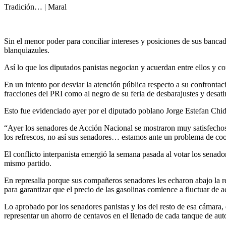
Tradición… | Maral
Sin el menor poder para conciliar intereses y posiciones de sus banc
blanquiazules.
Así lo que los diputados panistas negocian y acuerdan entre ellos y c
En un intento por desviar la atención pública respecto a su confronta
fracciones del PRI como al negro de su feria de desbarajustes y desatin
Esto fue evidenciado ayer por el diputado poblano Jorge Estefan Chid
“Ayer los senadores de Acción Nacional se mostraron muy satisfechos c
los refrescos, no así sus senadores… estamos ante un problema de coord
El conflicto interpanista emergió la semana pasada al votar los senado
mismo partido.
En represalia porque sus compañeros senadores les echaron abajo la re
para garantizar que el precio de las gasolinas comience a fluctuar de
Lo aprobado por los senadores panistas y los del resto de esa cámara, 
representar un ahorro de centavos en el llenado de cada tanque de au