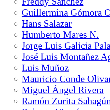
Freddy Sánchez
Guillermina Gómora 
Hans Salazar
Humberto Mares N.
Jorge Luis Galicia Pal
José Luis Montañez Ag
Luis Muñoz
Mauricio Conde Oliva
Miguel Ángel Rivera
Ramón Zurita Sahagú