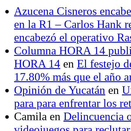
Azucena Cisneros encabez
en la R1 – Carlos Hank r
encabezó el operativo Ras
Columna HORA 14 public
HORA 14
en
El festejo 
17.80% más que el año 
Opinión de Yucatán
en
U
para para enfrentar los re
Camila
en
Delincuencia o
videojuegos para recluta