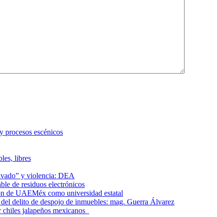
 y procesos escénicos
les, libres
lavado” y violencia: DEA
le de residuos electrónicos
ción de UAEMéx como universidad estatal
el delito de despojo de inmuebles: mag. Guerra Álvarez
r chiles jalapeños mexicanos