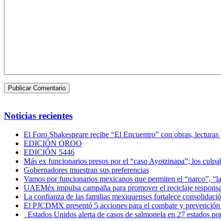
Noticias recientes
El Foro Shakespeare recibe “El Encuentro” con obras, lecturas
EDICIÓN QROO
EDICIÓN 5446
Más ex funcionarios presos por el “caso Ayotzinapa”; los culpab
Gobernadores muestran sus preferencias
Vamos por funcionarios mexicanos que permiten el “narco”, “
UAEMéx impulsa campaña para promover el reciclaje responsab
La confianza de las familias mexiquenses fortalece consolida
El PJCDMX presentó 5 acciones para el combate y prevención d
Estados Unidos alerta de casos de salmonela en 27 estados po