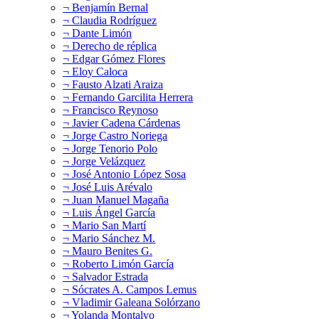
¬ Benjamín Bernal
¬ Claudia Rodríguez
¬ Dante Limón
¬ Derecho de réplica
¬ Edgar Gómez Flores
¬ Eloy Caloca
¬ Fausto Alzati Araiza
¬ Fernando Garcilita Herrera
¬ Francisco Reynoso
¬ Javier Cadena Cárdenas
¬ Jorge Castro Noriega
¬ Jorge Tenorio Polo
¬ Jorge Velázquez
¬ José Antonio López Sosa
¬ José Luis Arévalo
¬ Juan Manuel Magaña
¬ Luis Ángel García
¬ Mario San Martí
¬ Mario Sánchez M.
¬ Mauro Benites G.
¬ Roberto Limón García
¬ Salvador Estrada
¬ Sócrates A. Campos Lemus
¬ Vladimir Galeana Solórzano
¬ Yolanda Montalvo