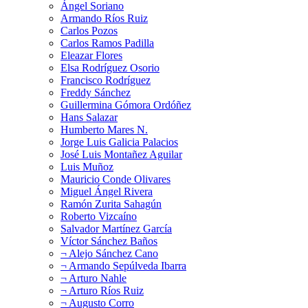
Ángel Soriano
Armando Ríos Ruiz
Carlos Pozos
Carlos Ramos Padilla
Eleazar Flores
Elsa Rodríguez Osorio
Francisco Rodríguez
Freddy Sánchez
Guillermina Gómora Ordóñez
Hans Salazar
Humberto Mares N.
Jorge Luis Galicia Palacios
José Luis Montañez Aguilar
Luis Muñoz
Mauricio Conde Olivares
Miguel Ángel Rivera
Ramón Zurita Sahagún
Roberto Vizcaíno
Salvador Martínez García
Víctor Sánchez Baños
¬ Alejo Sánchez Cano
¬ Armando Sepúlveda Ibarra
¬ Arturo Nahle
¬ Arturo Ríos Ruiz
¬ Augusto Corro