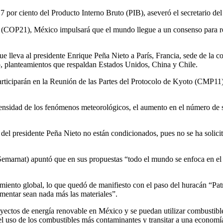
y 7 por ciento del Producto Interno Bruto (PIB), aseveró el secretario
(COP21), México impulsará que el mundo llegue a un consenso para real
e lleva al presidente Enrique Peña Nieto a París, Francia, sede de la co
o, planteamientos que respaldan Estados Unidos, China y Chile.
participarán en la Reunión de las Partes del Protocolo de Kyoto (CMP11
ntensidad de los fenómenos meteorológicos, el aumento en el número de seq
l presidente Peña Nieto no están condicionados, pues no se ha solicitad
Semarnat) apuntó que en sus propuestas “todo el mundo se enfoca en el 
miento global, lo que quedó de manifiesto con el paso del huracán “Patri
amentar sean nada más las materiales”.
oyectos de energía renovable en México y se puedan utilizar combustibl
el uso de los combustibles más contaminantes y transitar a una economí