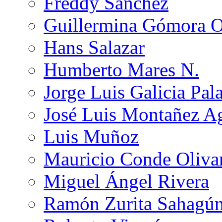
Freddy Sánchez
Guillermina Gómora 
Hans Salazar
Humberto Mares N.
Jorge Luis Galicia Pal
José Luis Montañez Ag
Luis Muñoz
Mauricio Conde Oliva
Miguel Ángel Rivera
Ramón Zurita Sahagú