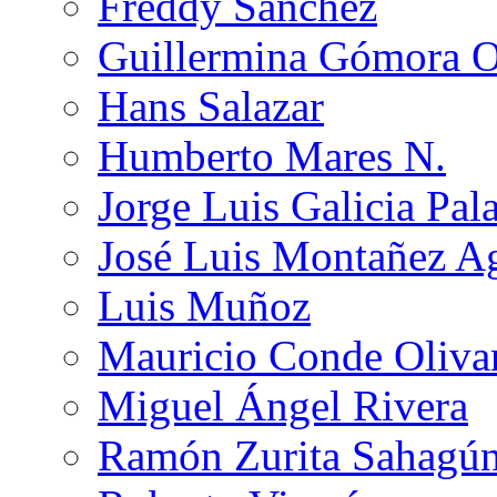
Freddy Sánchez
Guillermina Gómora 
Hans Salazar
Humberto Mares N.
Jorge Luis Galicia Pal
José Luis Montañez Ag
Luis Muñoz
Mauricio Conde Oliva
Miguel Ángel Rivera
Ramón Zurita Sahagú