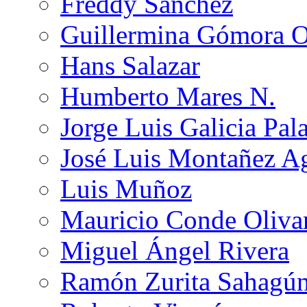
Freddy Sánchez
Guillermina Gómora 
Hans Salazar
Humberto Mares N.
Jorge Luis Galicia Pal
José Luis Montañez Ag
Luis Muñoz
Mauricio Conde Oliva
Miguel Ángel Rivera
Ramón Zurita Sahagú