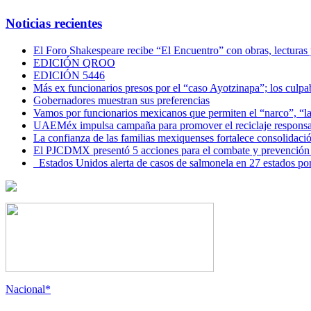
Noticias recientes
El Foro Shakespeare recibe “El Encuentro” con obras, lecturas
EDICIÓN QROO
EDICIÓN 5446
Más ex funcionarios presos por el “caso Ayotzinapa”; los culpab
Gobernadores muestran sus preferencias
Vamos por funcionarios mexicanos que permiten el “narco”, “
UAEMéx impulsa campaña para promover el reciclaje responsab
La confianza de las familias mexiquenses fortalece consolida
El PJCDMX presentó 5 acciones para el combate y prevención d
Estados Unidos alerta de casos de salmonela en 27 estados po
Nacional*