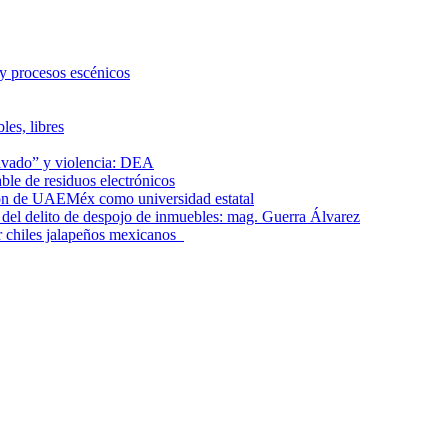
 y procesos escénicos
les, libres
lavado” y violencia: DEA
le de residuos electrónicos
ción de UAEMéx como universidad estatal
el delito de despojo de inmuebles: mag. Guerra Álvarez
r chiles jalapeños mexicanos