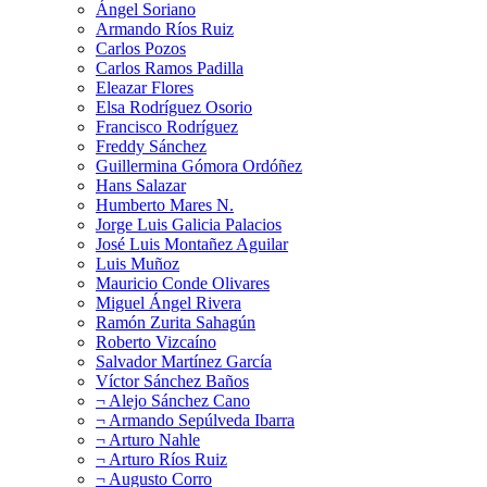
Ángel Soriano
Armando Ríos Ruiz
Carlos Pozos
Carlos Ramos Padilla
Eleazar Flores
Elsa Rodríguez Osorio
Francisco Rodríguez
Freddy Sánchez
Guillermina Gómora Ordóñez
Hans Salazar
Humberto Mares N.
Jorge Luis Galicia Palacios
José Luis Montañez Aguilar
Luis Muñoz
Mauricio Conde Olivares
Miguel Ángel Rivera
Ramón Zurita Sahagún
Roberto Vizcaíno
Salvador Martínez García
Víctor Sánchez Baños
¬ Alejo Sánchez Cano
¬ Armando Sepúlveda Ibarra
¬ Arturo Nahle
¬ Arturo Ríos Ruiz
¬ Augusto Corro