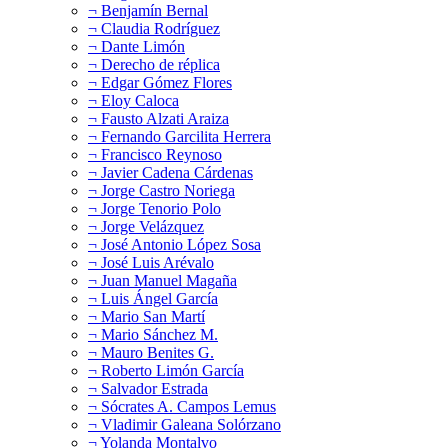
¬ Benjamín Bernal
¬ Claudia Rodríguez
¬ Dante Limón
¬ Derecho de réplica
¬ Edgar Gómez Flores
¬ Eloy Caloca
¬ Fausto Alzati Araiza
¬ Fernando Garcilita Herrera
¬ Francisco Reynoso
¬ Javier Cadena Cárdenas
¬ Jorge Castro Noriega
¬ Jorge Tenorio Polo
¬ Jorge Velázquez
¬ José Antonio López Sosa
¬ José Luis Arévalo
¬ Juan Manuel Magaña
¬ Luis Ángel García
¬ Mario San Martí
¬ Mario Sánchez M.
¬ Mauro Benites G.
¬ Roberto Limón García
¬ Salvador Estrada
¬ Sócrates A. Campos Lemus
¬ Vladimir Galeana Solórzano
¬ Yolanda Montalvo