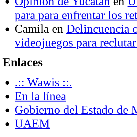
Opinión de Yucatán
en
U
para para enfrentar los re
Camila
en
Delincuencia o
videojuegos para recluta
Enlaces
.:: Wawis ::.
En la línea
Gobierno del Estado de 
UAEM