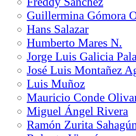
Freddy Sánchez
Guillermina Gómora 
Hans Salazar
Humberto Mares N.
Jorge Luis Galicia Pal
José Luis Montañez Ag
Luis Muñoz
Mauricio Conde Oliva
Miguel Ángel Rivera
Ramón Zurita Sahagú