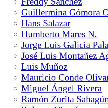
Freddy Sánchez
Guillermina Gómora 
Hans Salazar
Humberto Mares N.
Jorge Luis Galicia Pal
José Luis Montañez Ag
Luis Muñoz
Mauricio Conde Oliva
Miguel Ángel Rivera
Ramón Zurita Sahagú