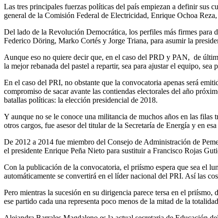
Las tres principales fuerzas políticas del país empiezan a definir sus c
general de la Comisión Federal de Electricidad, Enrique Ochoa Reza, d
Del lado de la Revolución Democrática, los perfiles más firmes para 
Federico Döring, Marko Cortés y Jorge Triana, para asumir la preside
Aunque eso no quiere decir que, en el caso del PRD y PAN, de última h
la mejor rebanada del pastel a repartir, sea para ajustar el equipo, sea
En el caso del PRI, no obstante que la convocatoria apenas será emiti
compromiso de sacar avante las contiendas electorales del año próximo
batallas políticas: la elección presidencial de 2018.
Y aunque no se le conoce una militancia de muchos años en las filas t
otros cargos, fue asesor del titular de la Secretaría de Energía y en 
De 2012 a 2014 fue miembro del Consejo de Administración de Pemex, 
el presidente Enrique Peña Nieto para sustituir a Francisco Rojas Guti
Con la publicación de la convocatoria, el priísmo espera que sea el lu
automáticamente se convertirá en el líder nacional del PRI. Así las cosa
Pero mientras la sucesión en su dirigencia parece tersa en el priísmo, 
ese partido cada una representa poco menos de la mitad de la totalidad
Alejandra Barrales Magdaleno es la actual secretaria de Educación del