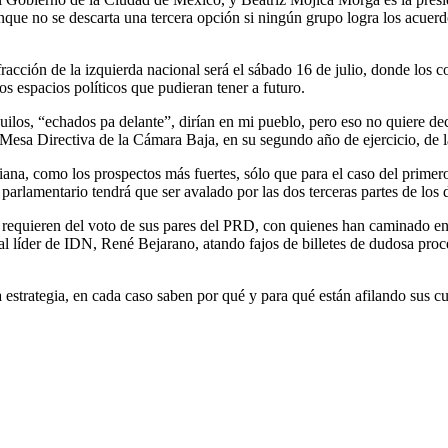
nque no se descarta una tercera opción si ningún grupo logra los acuerdo
 fracción de la izquierda nacional será el sábado 16 de julio, donde los
s espacios políticos que pudieran tener a futuro.
uilos, “echados pa delante”, dirían en mi pueblo, pero eso no quiere de
a Mesa Directiva de la Cámara Baja, en su segundo año de ejercicio, de l
na, como los prospectos más fuertes, sólo que para el caso del primero, 
arlamentario tendrá que ser avalado por las dos terceras partes de los d
s requieren del voto de sus pares del PRD, con quienes han caminado en 
 líder de IDN, René Bejarano, atando fajos de billetes de dudosa proce
 estrategia, en cada caso saben por qué y para qué están afilando sus cu