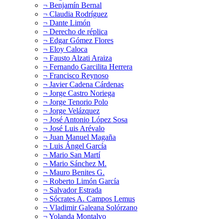
¬ Benjamín Bernal
¬ Claudia Rodríguez
¬ Dante Limón
¬ Derecho de réplica
¬ Edgar Gómez Flores
¬ Eloy Caloca
¬ Fausto Alzati Araiza
¬ Fernando Garcilita Herrera
¬ Francisco Reynoso
¬ Javier Cadena Cárdenas
¬ Jorge Castro Noriega
¬ Jorge Tenorio Polo
¬ Jorge Velázquez
¬ José Antonio López Sosa
¬ José Luis Arévalo
¬ Juan Manuel Magaña
¬ Luis Ángel García
¬ Mario San Martí
¬ Mario Sánchez M.
¬ Mauro Benites G.
¬ Roberto Limón García
¬ Salvador Estrada
¬ Sócrates A. Campos Lemus
¬ Vladimir Galeana Solórzano
¬ Yolanda Montalvo