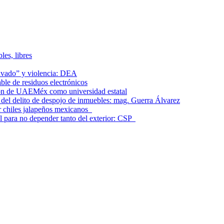
les, libres
lavado” y violencia: DEA
le de residuos electrónicos
ción de UAEMéx como universidad estatal
el delito de despojo de inmuebles: mag. Guerra Álvarez
r chiles jalapeños mexicanos
l para no depender tanto del exterior: CSP