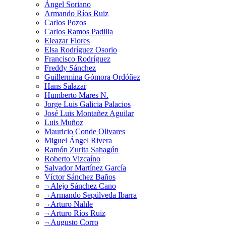
Ángel Soriano
Armando Ríos Ruiz
Carlos Pozos
Carlos Ramos Padilla
Eleazar Flores
Elsa Rodríguez Osorio
Francisco Rodríguez
Freddy Sánchez
Guillermina Gómora Ordóñez
Hans Salazar
Humberto Mares N.
Jorge Luis Galicia Palacios
José Luis Montañez Aguilar
Luis Muñoz
Mauricio Conde Olivares
Miguel Ángel Rivera
Ramón Zurita Sahagún
Roberto Vizcaíno
Salvador Martínez García
Víctor Sánchez Baños
¬ Alejo Sánchez Cano
¬ Armando Sepúlveda Ibarra
¬ Arturo Nahle
¬ Arturo Ríos Ruiz
¬ Augusto Corro