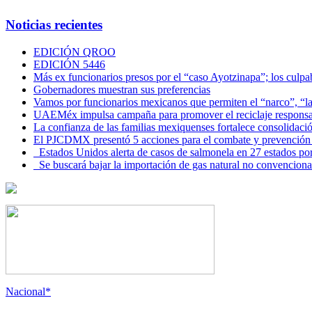
Noticias recientes
EDICIÓN QROO
EDICIÓN 5446
Más ex funcionarios presos por el “caso Ayotzinapa”; los culpab
Gobernadores muestran sus preferencias
Vamos por funcionarios mexicanos que permiten el “narco”, “
UAEMéx impulsa campaña para promover el reciclaje responsab
La confianza de las familias mexiquenses fortalece consolida
El PJCDMX presentó 5 acciones para el combate y prevención d
Estados Unidos alerta de casos de salmonela en 27 estados po
Se buscará bajar la importación de gas natural no convenciona
Nacional*