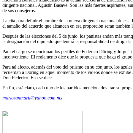
dirigente nacional, Agustín Basave. Son las más fuertes aspirantes, au
de sus consejeros.
La cita para definir el nombre de la nueva dirigencia nacional de esta
el tamaño del acuerdo que alcancen en esa proporción serán también lo
Después de las elecciones del 5 de junio, los panistas andan más tranq
la designación del diputado que tendrá la responsabilidad de dirigir l
Para el cargo se mencionan los perfiles de Federico Döring y Jorge Tria
inconveniente. El reglamento dice que la propuesta que haga el grupo p
Para tal afecto, además del voto del priismo en su conjunto, los azule
recuerdan a Döring en aquel momento de los videos donde se exhibe al
Don Federico. Eso se dice.
En fin, está claro, cada uno de los partidos mencionados trae su propia
mariosanmarti@yahoo.com.mx