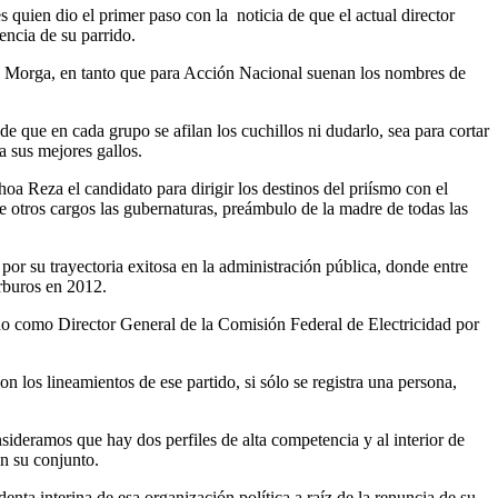
es quien dio el primer paso con la noticia de que el actual director
encia de su parrido.
ica Morga, en tanto que para Acción Nacional suenan los nombres de
 que en cada grupo se afilan los cuchillos ni dudarlo, sea para cortar
 a sus mejores gallos.
a Reza el candidato para dirigir los destinos del priísmo con el
e otros cargos las gubernaturas, preámbulo de la madre de todas las
or su trayectoria exitosa en la administración pública, donde entre
arburos en 2012.
o como Director General de la Comisión Federal de Electricidad por
 los lineamientos de ese partido, si sólo se registra una persona,
onsideramos que hay dos perfiles de alta competencia y al interior de
en su conjunto.
ta interina de esa organización política a raíz de la renuncia de su