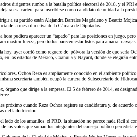
uadros dirigentes rumbo a la batalla política electoral de 2018, y el PRI 
ejará esa cartera para inscribirse como candidato de unidad a la presid
dirigir a su partido están Alejandra Barrales Magdaleno y Beatriz Moj
ncia de la mesa directiva de la Cámara de Diputados.
ora pudiera aparecer un “tapado” para las posiciones en juego, pero de
 para mostrar fuerza, pero todos parecen estar listos para amarrar navajas
da hoy, ayer corrió como reguero de pólvora la versión de que sería Ocho
, en los estados de México, Coahuila y Nayarit, donde se elegirán entr
ricolores, Ochoa Reza es ampliamente conocido en el ambiente político p
esa misma secretaría también ocupó la cartera de Subsecretario de Hidroc
órgano que dirige a la empresa. El 5 de febrero de 2014, es designad
érrez.
nes próximo cuando Reza Ochoa registre su candidatura y, de acuerdo con
s del lado tricolor.
del lado de los amarillos, el PRD, la situación no parece nada fácil si c
 de los votos que suman los integrantes del consejo político perredista 
 Gobierno de la Ciudad de México, y Beatriz Mojica Morga es la presiden