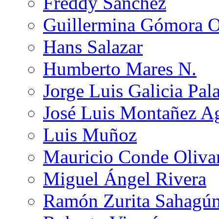
Freddy Sánchez
Guillermina Gómora 
Hans Salazar
Humberto Mares N.
Jorge Luis Galicia Pal
José Luis Montañez Ag
Luis Muñoz
Mauricio Conde Oliva
Miguel Ángel Rivera
Ramón Zurita Sahagú