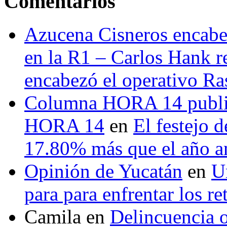
Comentarios
Azucena Cisneros encabez
en la R1 – Carlos Hank r
encabezó el operativo Ras
Columna HORA 14 public
HORA 14
en
El festejo 
17.80% más que el año 
Opinión de Yucatán
en
U
para para enfrentar los re
Camila
en
Delincuencia o