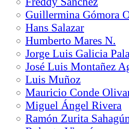
Freddy Sánchez
Guillermina Gómora 
Hans Salazar
Humberto Mares N.
Jorge Luis Galicia Pal
José Luis Montañez Ag
Luis Muñoz
Mauricio Conde Oliva
Miguel Ángel Rivera
Ramón Zurita Sahagú