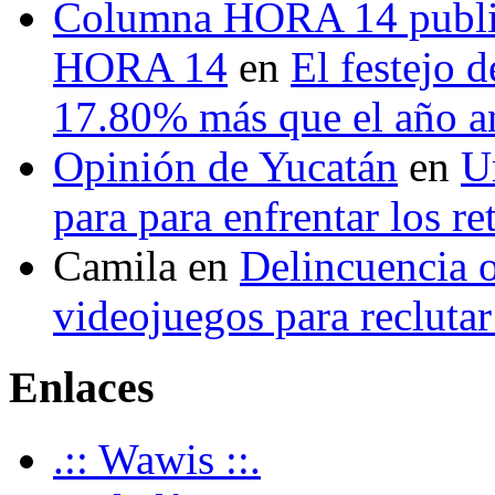
Columna HORA 14 public
HORA 14
en
El festejo 
17.80% más que el año 
Opinión de Yucatán
en
U
para para enfrentar los re
Camila
en
Delincuencia o
videojuegos para recluta
Enlaces
.:: Wawis ::.