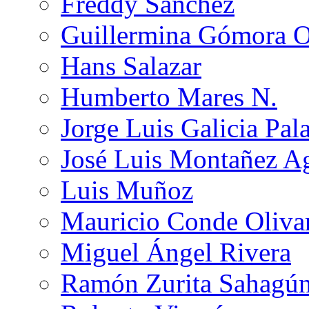
Freddy Sánchez
Guillermina Gómora 
Hans Salazar
Humberto Mares N.
Jorge Luis Galicia Pal
José Luis Montañez Ag
Luis Muñoz
Mauricio Conde Oliva
Miguel Ángel Rivera
Ramón Zurita Sahagú