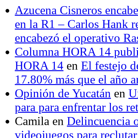
Azucena Cisneros encabez
en la R1 – Carlos Hank r
encabezó el operativo Ras
Columna HORA 14 public
HORA 14
en
El festejo 
17.80% más que el año 
Opinión de Yucatán
en
U
para para enfrentar los re
Camila
en
Delincuencia o
videojuegos para recluta