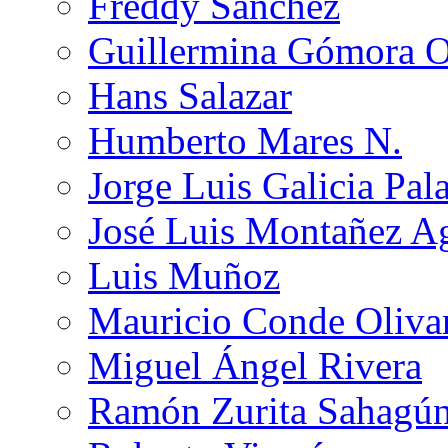
Freddy Sánchez
Guillermina Gómora 
Hans Salazar
Humberto Mares N.
Jorge Luis Galicia Pal
José Luis Montañez Ag
Luis Muñoz
Mauricio Conde Oliva
Miguel Ángel Rivera
Ramón Zurita Sahagú