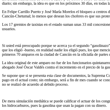
diario; sin embargo, la idea es que en los próximos 30 días, en todas l
En Felipe Carrillo Puerto y José María Morelos el bloqueo a centros de 
Cancún-Chetumal; lo menos que desean los choferes es que sus protest
Los 17 gremios de taxistas en el estado suman unas 33 mil concesiones 
usuarios.
Si usted está preocupado porque se acerca ya el segundo “gasolinazo” 
que los eligió -bueno, en realidad nadie los eligió pues, los que menc
primeros 70 amparos en la ciudad de Cancún en la oficialía de partes d
La idea original de este amparo no fue de los funcionarios quintanar
abogado José Óscar Valdés contra el incremento en el precio de la gas
Se supone que si se presenta esta clase de documentos, la Suprema Cort
pago en el actual costo; sin embargo, será a fin de mes cuando se con
no se realizó de acuerdo al debido proceso.
De mera simulación mediática se puede calificar el actuar de los congr
los hidrocarburos, pues la gasolina que usan la pagan con su dinero.