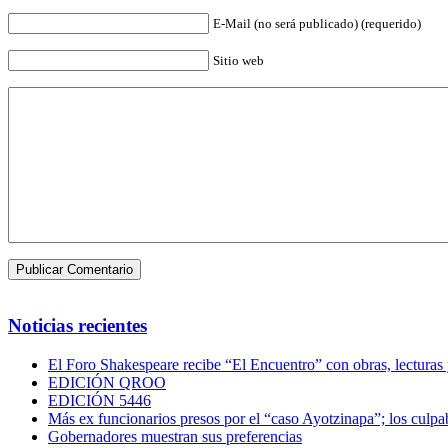
E-Mail (no será publicado) (requerido)
Sitio web
Noticias recientes
El Foro Shakespeare recibe “El Encuentro” con obras, lecturas
EDICIÓN QROO
EDICIÓN 5446
Más ex funcionarios presos por el “caso Ayotzinapa”; los culpab
Gobernadores muestran sus preferencias