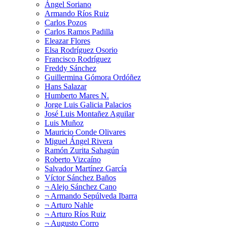
Ángel Soriano
Armando Ríos Ruiz
Carlos Pozos
Carlos Ramos Padilla
Eleazar Flores
Elsa Rodríguez Osorio
Francisco Rodríguez
Freddy Sánchez
Guillermina Gómora Ordóñez
Hans Salazar
Humberto Mares N.
Jorge Luis Galicia Palacios
José Luis Montañez Aguilar
Luis Muñoz
Mauricio Conde Olivares
Miguel Ángel Rivera
Ramón Zurita Sahagún
Roberto Vizcaíno
Salvador Martínez García
Víctor Sánchez Baños
¬ Alejo Sánchez Cano
¬ Armando Sepúlveda Ibarra
¬ Arturo Nahle
¬ Arturo Ríos Ruiz
¬ Augusto Corro