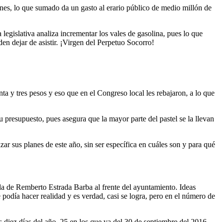
nes, lo que sumado da un gasto al erario público de medio millón de
egislativa analiza incrementar los vales de gasolina, pues lo que
en dejar de asistir. ¡Virgen del Perpetuo Socorro!
nta y tres pesos y eso que en el Congreso local les rebajaron, a lo que
 presupuesto, pues asegura que la mayor parte del pastel se la llevan
ar sus planes de este año, sin ser específica en cuáles son y para qué
da de Remberto Estrada Barba al frente del ayuntamiento. Ideas
podía hacer realidad y es verdad, casi se logra, pero en el número de
 diez días del año, 25 en los que va del 30 de septiembre del 2016 -