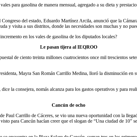
vales para gasolina de manera mensual, agregado a su dieta y prestacio
 Congreso del estado, Eduardo Martínez Arcila, anunció que la Cámara l
uda y visita a sus distritos, donde las necesidades son muchas y no pued
incremento en los vales de gasolina de los diputados locales?
Le pasan tijera al IEQROO
uestal de ciento treinta millones cuatrocientos once mil trescientos sete
presidenta, Mayra San Román Carrillo Medina, lloró la disminución en su
ice la consejera, nomás alcanza para los gastos operativos y para realiz
Cancún de ocho
 de Paul Carrillo de Cáceres, se vio una nueva oportunidad con la llega
visto para Cancún hacían creer que el slogan de “Una ciudad de 10” se 
e se encuentra en la Plaza Solare de Cancún, suman tres en los primeros