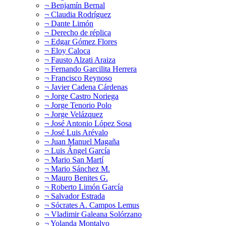
¬ Benjamín Bernal
¬ Claudia Rodríguez
¬ Dante Limón
¬ Derecho de réplica
¬ Edgar Gómez Flores
¬ Eloy Caloca
¬ Fausto Alzati Araiza
¬ Fernando Garcilita Herrera
¬ Francisco Reynoso
¬ Javier Cadena Cárdenas
¬ Jorge Castro Noriega
¬ Jorge Tenorio Polo
¬ Jorge Velázquez
¬ José Antonio López Sosa
¬ José Luis Arévalo
¬ Juan Manuel Magaña
¬ Luis Ángel García
¬ Mario San Martí
¬ Mario Sánchez M.
¬ Mauro Benites G.
¬ Roberto Limón García
¬ Salvador Estrada
¬ Sócrates A. Campos Lemus
¬ Vladimir Galeana Solórzano
¬ Yolanda Montalvo