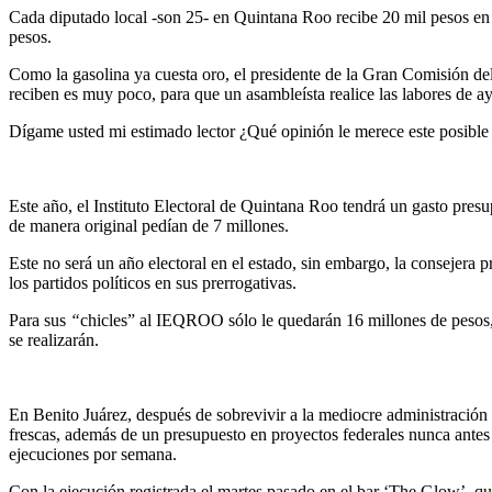
Cada diputado local -son 25- en Quintana Roo recibe 20 mil pesos en 
pesos.
Como la gasolina ya cuesta oro, el presidente de la Gran Comisión del
reciben es muy poco, para que un asambleísta realice las labores de ay
Dígame usted mi estimado lector ¿Qué opinión le merece este posible 
Este año, el Instituto Electoral de Quintana Roo tendrá un gasto presup
de manera original pedían de 7 millones.
Este no será un año electoral en el estado, sin embargo, la consejera 
los partidos políticos en sus prerrogativas.
Para sus
“
chicles” al IEQROO sólo le quedarán 16 millones de pesos, d
se realizarán.
En Benito Juárez, después de sobrevivir a la mediocre administración
frescas, además de un presupuesto en proyectos federales nunca antes 
ejecuciones por semana.
Con la ejecución registrada el martes pasado en el bar ‘The Glow’, qu