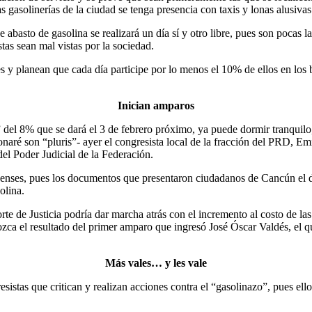
as gasolinerías de la ciudad se tenga presencia con taxis y lonas alusiva
abasto de gasolina se realizará un día sí y otro libre, pues son pocas las
as sean mal vistas por la sociedad.
y planean que cada día participe por lo menos el 10% de ellos en los bl
Inician amparos
del 8% que se dará el 3 de febrero próximo, ya puede dormir tranquilo,
ionaré son “pluris”- ayer el congresista local de la fracción del PRD, Em
el Poder Judicial de la Federación.
roenses, pues los documentos que presentaron ciudadanos de Cancún el dí
olina.
e de Justicia podría dar marcha atrás con el incremento al costo de las
ozca el resultado del primer amparo que ingresó José Óscar Valdés, el q
Más vales… y les vale
esistas que critican y realizan acciones contra el “gasolinazo”, pues ell