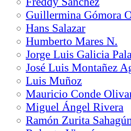
Freddy Sánchez
Guillermina Gómora 
Hans Salazar
Humberto Mares N.
Jorge Luis Galicia Pal
José Luis Montañez Ag
Luis Muñoz
Mauricio Conde Oliva
Miguel Ángel Rivera
Ramón Zurita Sahagú