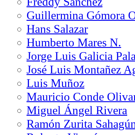
Freddy Sánchez
Guillermina Gómora 
Hans Salazar
Humberto Mares N.
Jorge Luis Galicia Pal
José Luis Montañez Ag
Luis Muñoz
Mauricio Conde Oliva
Miguel Ángel Rivera
Ramón Zurita Sahagú