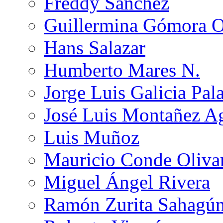
Freddy Sánchez
Guillermina Gómora 
Hans Salazar
Humberto Mares N.
Jorge Luis Galicia Pal
José Luis Montañez Ag
Luis Muñoz
Mauricio Conde Oliva
Miguel Ángel Rivera
Ramón Zurita Sahagú