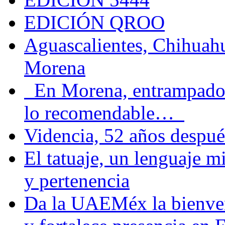
EDICIÓN QROO
Aguascalientes, Chihuahu
Morena
En Morena, entrampados e
lo recomendable…
Videncia, 52 años despué
El tatuaje, un lenguaje 
y pertenencia
Da la UAEMéx la bienven