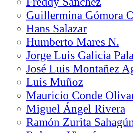
Freddy Sánchez
Guillermina Gómora 
Hans Salazar
Humberto Mares N.
Jorge Luis Galicia Pal
José Luis Montañez Ag
Luis Muñoz
Mauricio Conde Oliva
Miguel Ángel Rivera
Ramón Zurita Sahagú